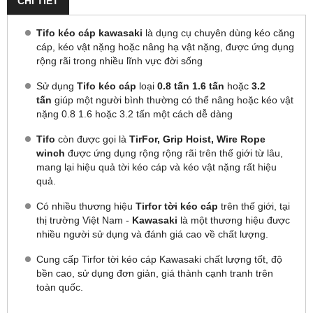
CHI TIẾT
Tifo kéo cáp kawasaki
là dụng cụ chuyên dùng kéo căng
cáp, kéo vật nặng hoặc nâng hạ vật nặng, được ứng dụng
rộng rãi trong nhiều lĩnh vực đời sống
Sử dụng
Tifo kéo cáp
loại
0.8 tấn 1.6 tấn
hoặc
3.2
tấn
giúp một người bình thường có thể nâng hoặc kéo vật
nặng 0.8 1.6 hoặc 3.2 tấn một cách dễ dàng
Tifo
còn được gọi là
TirFor, Grip Hoist, Wire Rope
winch
được ứng dụng rộng rộng rãi trên thế giới từ lâu,
mang lại hiệu quả tời kéo cáp và kéo vật nặng rất hiệu
quả.
Có nhiều thương hiệu
Tirfor tời kéo cáp
trên thế giới, tại
thị trường Việt Nam -
Kawasaki
là một thương hiệu được
nhiều người sử dụng và đánh giá cao về chất lượng.
Cung cấp Tirfor tời kéo cáp Kawasaki chất lượng tốt, độ
bền cao, sử dụng đơn giản, giá thành cạnh tranh trên
toàn quốc.