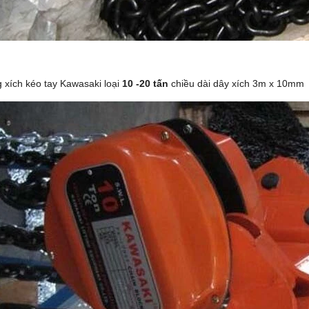
g xích kéo tay Kawasaki loại
10 -20 tấn
chiều dài dây xích 3m x 10mm