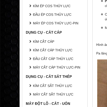
P
c
KÌM ÉP COS THỦY LỰC
C
ĐẦU ÉP COS THỦY LỰC
ứ
MÁY ÉP COS THỦY LỰC-PIN
M
DỤNG CỤ - CẮT CÁP
KÌM CẮT CÁP
Hình ả
KÌM CẮT CÁP THỦY LỰC
Pa lăn
ĐẦU CẮT CÁP THỦY LỰC
MÁY CẮT CÁP THỦY LỰC-PIN
DỤNG CỤ - CẮT SẮT THÉP
KÌM CẮT SẮT THỦY LỰC
MÁY CẮT SẮT THỦY LỰC
MÁY ĐỘT LỖ - CẮT - UỐN