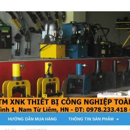
HƯỚNG DẪN MUA HÀNG
THÔNG TIN SẢN PHẨM