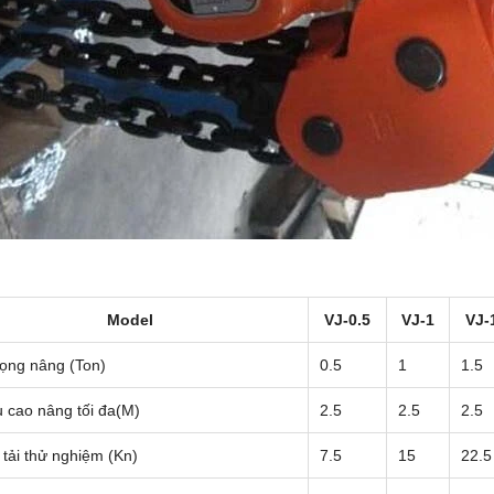
Model
VJ-0.5
VJ-1
VJ-
rọng nâng (Ton)
0.5
1
1.5
 cao nâng tối đa(M)
2.5
2.5
2.5
tải thử nghiệm (Kn)
7.5
15
22.5