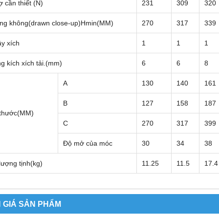
ợ cần thiết (N)
231
309
320
ng không(drawn close-up)Hmin(MM)
270
317
339
y xích
1
1
1
 kích xích tải.(mm)
6
6
8
A
130
140
161
B
127
158
187
 thước(MM)
C
270
317
399
Độ mở của móc
30
34
38
lượng tịnh(kg)
11.25
11.5
17.4
 GIÁ SẢN PHẨM