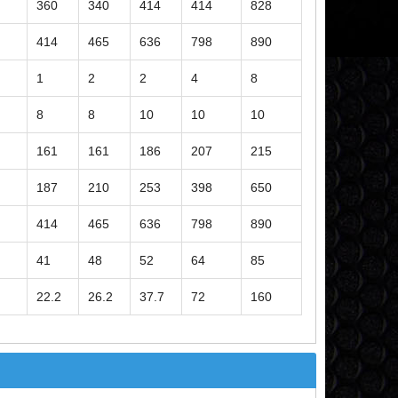
360
340
414
414
828
414
465
636
798
890
1
2
2
4
8
8
8
10
10
10
161
161
186
207
215
187
210
253
398
650
414
465
636
798
890
41
48
52
64
85
22.2
26.2
37.7
72
160