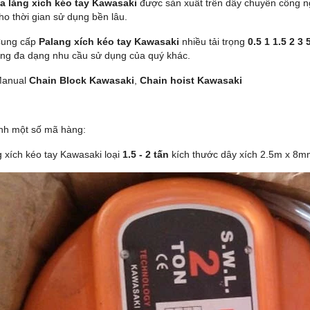
a lăng xích kéo tay Kawasaki
được sản xuất trên dây chuyên công n
ho thời gian sử dụng bền lâu.
ung cấp
Palang xích kéo tay Kawasaki
nhiều tải trọng
0.5 1 1.5 2 3 
ng đa dạng nhu cầu sử dụng của quý khác.
anual
Chain Block Kawasaki
,
Chain hoist Kawasaki
nh một số mã hàng:
g xích kéo tay Kawasaki loại
1.5 - 2 tấn
kích thước dây xích 2.5m x 8m