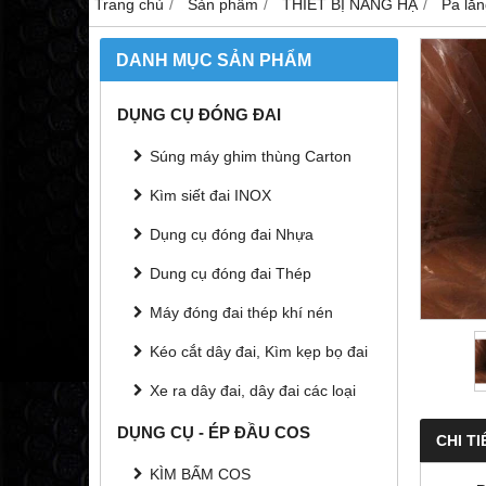
Trang chủ
Sản phẩm
THIẾT BỊ NÂNG HẠ
Pa lă
DANH MỤC SẢN PHẨM
DỤNG CỤ ĐÓNG ĐAI
Súng máy ghim thùng Carton
Kìm siết đai INOX
Dụng cụ đóng đai Nhựa
Dung cụ đóng đai Thép
Máy đóng đai thép khí nén
Kéo cắt dây đai, Kìm kẹp bọ đai
Xe ra dây đai, dây đai các loại
DỤNG CỤ - ÉP ĐẦU COS
CHI TI
KÌM BẤM COS