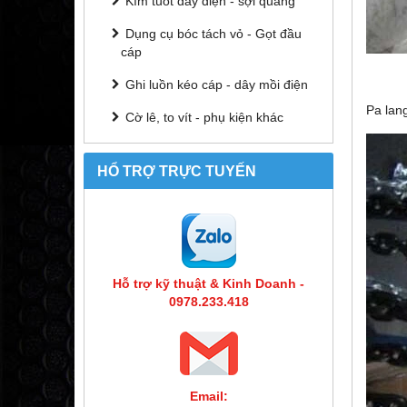
Kìm tuốt dây điện - sợi quang
Dụng cụ bóc tách vỏ - Gọt đầu
cáp
Ghi luồn kéo cáp - dây mồi điện
Pa lan
Cờ lê, to vít - phụ kiện khác
HỔ TRỢ TRỰC TUYẾN
Hỗ trợ kỹ thuật & Kinh Doanh -
0978.233.418
Email: