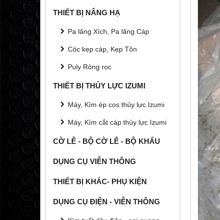
THIẾT BỊ NÂNG HẠ
Pa lăng Xích, Pa lăng Cáp
Cóc kẹp cáp, Kẹp Tôn
Puly Ròng rọc
THIẾT BỊ THỦY LỰC IZUMI
Máy, Kìm ép cos thủy lực Izumi
Máy, Kìm cắt cáp thủy lực Izumi
CỜ LÊ - BỘ CỜ LÊ - BỘ KHẨU
DỤNG CỤ VIỄN THÔNG
THIẾT BỊ KHÁC- PHỤ KIỆN
DỤNG CỤ ĐIỆN - VIỄN THÔNG