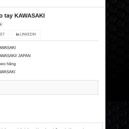
éo tay KAWASAKI
á
)
ET
LINKEDIN
AWASAKI
AWASAKI/ JAPAN
heo hãng
KAWASAKI