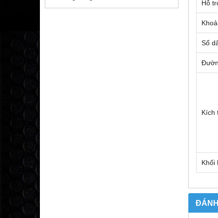
Hỗ tr
Khoả
Số dâ
Đường
Kích
Khối 
ĐÁNH