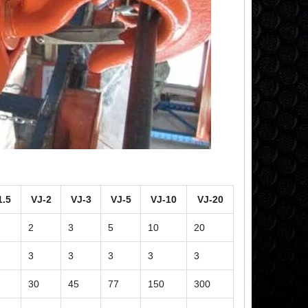
1.5
VJ-2
VJ-3
VJ-5
VJ-10
VJ-20
2
3
5
10
20
3
3
3
3
3
30
45
77
150
300