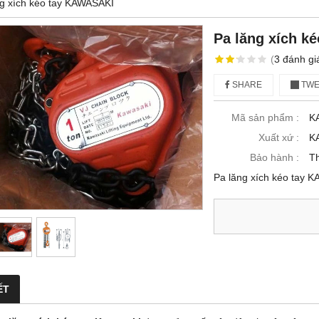
ng xích kéo tay KAWASAKI
Pa lăng xích k
(
3
đánh gi
SHARE
TWE
Mã sản phẩm :
K
Xuất xứ :
K
Bảo hành :
T
Pa lăng xích kéo tay 
ẾT