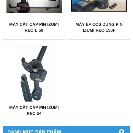
MÁY CẮT CÁP PIN IZUMI
MÁY ÉP COS DÙNG PIN
REC-LI50
IZUMI REC-150F
MÁY CẮT CÁP PIN IZUMI
REC-54
DANH MỤC SẢN PHẨM