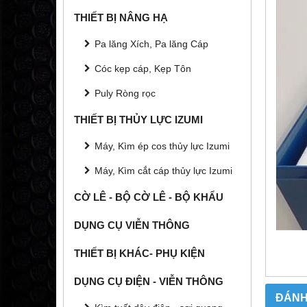
THIẾT BỊ NÂNG HẠ
Pa lăng Xích, Pa lăng Cáp
Cóc kẹp cáp, Kẹp Tôn
Puly Ròng rọc
THIẾT BỊ THỦY LỰC IZUMI
Máy, Kìm ép cos thủy lực Izumi
Máy, Kìm cắt cáp thủy lực Izumi
CỜ LÊ - BỘ CỜ LÊ - BỘ KHẨU
DỤNG CỤ VIỄN THÔNG
THIẾT BỊ KHÁC- PHỤ KIỆN
DỤNG CỤ ĐIỆN - VIỄN THÔNG
ĐÁNH