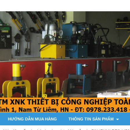
HƯỚNG DẪN MUA HÀNG
THÔNG TIN SẢN PHẨM