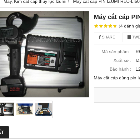
Máy, Kìm cắt cáp thủy lực Izumi
Máy cắt cáp PIN IZUMI REC-LI50
Máy cắt cáp PI
(
4
đánh gi
SHARE
TWE
Mã sản phẩm :
R
Xuất xứ :
I
Bảo hành :
1
Máy cắt cáp dùng pin I
ẾT