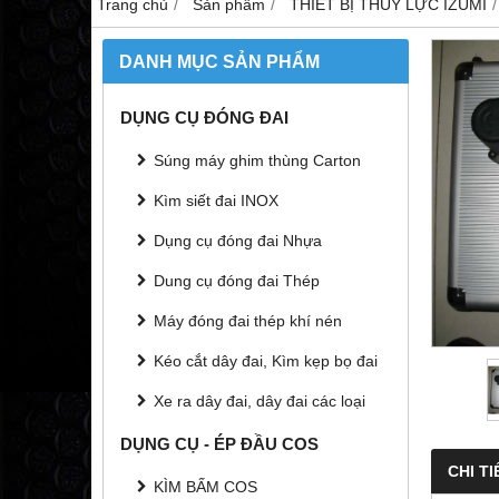
Trang chủ
Sản phẩm
THIẾT BỊ THỦY LỰC IZUMI
DANH MỤC SẢN PHẨM
DỤNG CỤ ĐÓNG ĐAI
Súng máy ghim thùng Carton
Kìm siết đai INOX
Dụng cụ đóng đai Nhựa
Dung cụ đóng đai Thép
Máy đóng đai thép khí nén
Kéo cắt dây đai, Kìm kẹp bọ đai
Xe ra dây đai, dây đai các loại
DỤNG CỤ - ÉP ĐẦU COS
CHI TI
KÌM BẤM COS