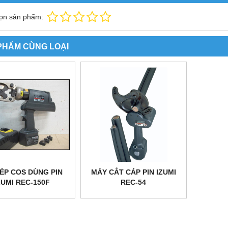
ọn sản phẩm:
PHẨM CÙNG LOẠI
ÉP COS DÙNG PIN
MÁY CẮT CÁP PIN IZUMI
ZUMI REC-150F
REC-54