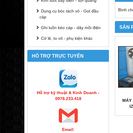
Kìm tuốt dây điện - sợi quang
Bình ch
Dụng cụ bóc tách vỏ - Gọt đầu
cáp
SẢN 
Ghi luồn kéo cáp - dây mồi điện
Cờ lê, to vít - phụ kiện khác
HỔ TRỢ TRỰC TUYẾN
Hỗ trợ kỹ thuật & Kinh Doanh -
0978.233.418
MÁY 
I
Email: