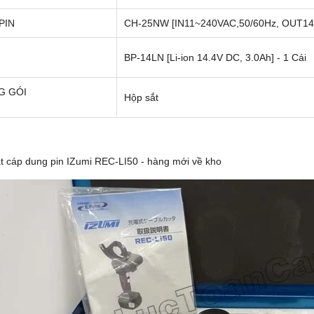
PIN
CH-25NW [IN11~240VAC,50/60Hz, OUT14.
BP-14LN [Li-ion 14.4V DC, 3.0Ah] - 1 Cái
G GÓI
Hộp sắt
t cáp dung pin IZumi REC-LI50 - hàng mới về kho