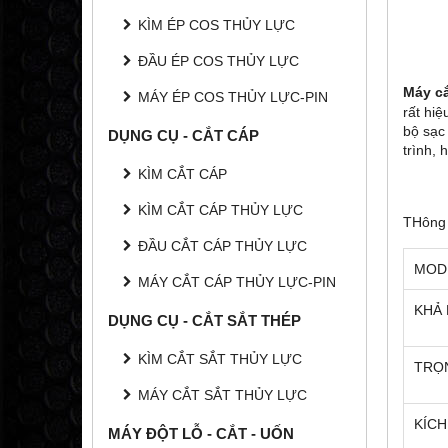
KÌM ÉP COS THỦY LỰC
ĐẦU ÉP COS THỦY LỰC
Máy cắ
MÁY ÉP COS THỦY LỰC-PIN
rất hi
bộ sạc
DỤNG CỤ - CẮT CÁP
trình, 
KÌM CẮT CÁP
KÌM CẮT CÁP THỦY LỰC
THông 
ĐẦU CẮT CÁP THỦY LỰC
MOD
MÁY CẮT CÁP THỦY LỰC-PIN
KHẢ
DỤNG CỤ - CẮT SẮT THÉP
KÌM CẮT SẮT THỦY LỰC
TRỌ
MÁY CẮT SẮT THỦY LỰC
KÍC
MÁY ĐỘT LỖ - CẮT - UỐN