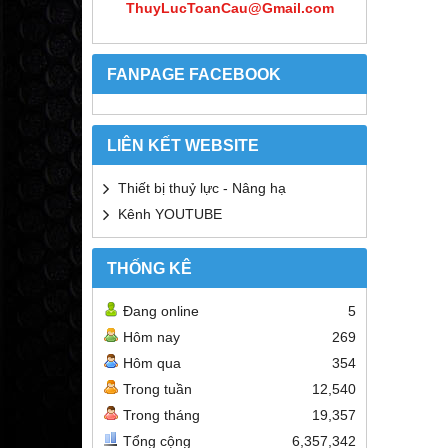
ThuyLucToanCau@Gmail.com
FANPAGE FACEBOOK
LIÊN KẾT WEBSITE
Thiết bị thuỷ lực - Nâng hạ
Kênh YOUTUBE
THỐNG KÊ
Đang online
5
Hôm nay
269
Hôm qua
354
Trong tuần
12,540
Trong tháng
19,357
Tổng cộng
6,357,342