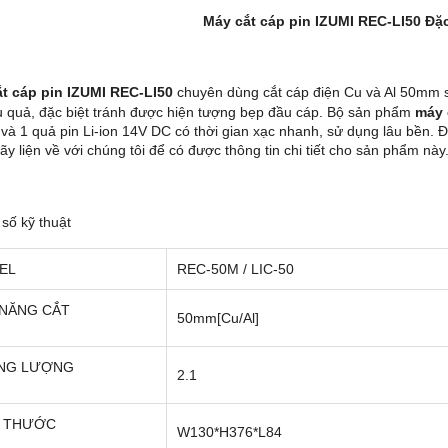
Máy cắt cáp pin IZUMI REC-LI50 Đặc
t cáp pin IZUMI REC-LI50
chuyên dùng cắt cáp điện Cu và Al 50mm s
ệu quả, đặc biệt tránh được hiện tượng bẹp đầu cáp. Bộ sản phẩm
máy 
 và 1 quả pin Li-ion 14V DC có thời gian xạc nhanh, sử dụng lâu bền
hãy liện về với chúng tôi để có được thông tin chi tiết cho sản phẩm này
số kỹ thuật
EL
REC-50M / LIC-50
 NĂNG CẮT
50mm[Cu/Al]
NG LƯỢNG
2.1
H THƯỚC
W130*H376*L84