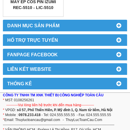
MÁY ÉP COS PIN IZUMI
REC-5510 - LIC-5510
DANH MỤC SẢN PHẨM
HỔ TRỢ TRỰC TUYẾN
FANPAGE FACEBOOK
LIÊN KẾT WEBSITE
THỐNG KÊ
CÔNG TY TNHH TM XNK THIẾT BỊ CÔNG NGHIỆP TOÀN CẦU
*
MST: 0108256261
----------Vui lòng liên hệ trước khi đến mua hàng-----------
*
VPGD:
số 57, Phố Thiên Hiền, P. Mỹ đình 1, Q. Nam từ liêm, Hà Nội
*
Mobile :
0978.233.418
- Tel: 024.555.555.55 - Fax: 024.555.555.55
*
Email:
T
huyluctoancau@gmail.com
-
ThuyLucToanCau.Com
------------------------------------------------------------------------------------------------
*
VĂN PHÒNG HCM : Đường Lê Thị Hồng, P17, Gò Vấp, HCM