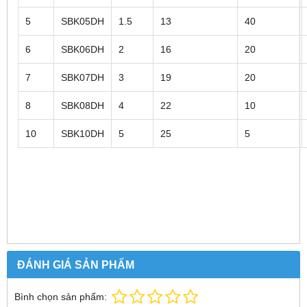
5
SBK05DH
1.5
13
40
6
SBK06DH
2
16
20
7
SBK07DH
3
19
20
8
SBK08DH
4
22
10
10
SBK10DH
5
25
5
ĐÁNH GIÁ SẢN PHẨM
Bình chọn sản phẩm: