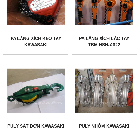
PA LĂNG XÍCH KÉO TAY
PA LĂNG XÍCH LẮC TAY
KAWASAKI
TBM HSH-A622
PULY SẮT ĐƠN KAWASAKI
PULY NHÔM KAWASAKI