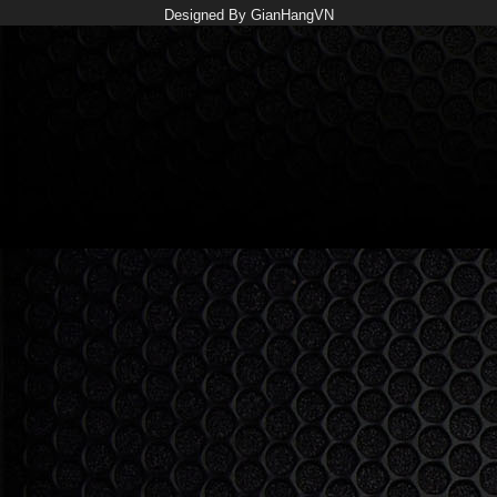
Designed By
GianHangVN