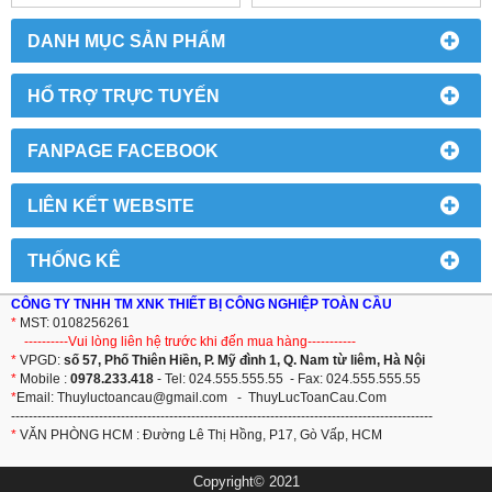
DANH MỤC SẢN PHẨM
HỔ TRỢ TRỰC TUYẾN
FANPAGE FACEBOOK
LIÊN KẾT WEBSITE
THỐNG KÊ
CÔNG TY TNHH TM XNK THIẾT BỊ CÔNG NGHIỆP TOÀN CẦU
*
MST: 0108256261
----------Vui lòng liên hệ trước khi đến mua hàng-----------
*
VPGD:
số 57, Phố Thiên Hiền, P. Mỹ đình 1, Q. Nam từ liêm, Hà Nội
*
Mobile :
0978.233.418
- Tel: 024.555.555.55 - Fax: 024.555.555.55
*
Email:
T
huyluctoancau@gmail.com
-
ThuyLucToanCau.Com
------------------------------------------------------------------------------------------------
*
VĂN PHÒNG HCM : Đường Lê Thị Hồng, P17, Gò Vấp, HCM
Copyright© 2021