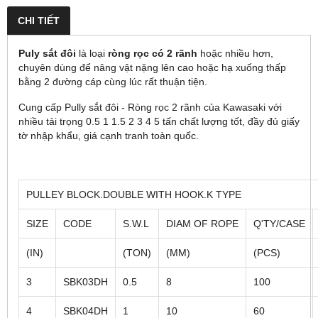
CHI TIẾT
Puly sắt đôi
là loại
ròng rọc có 2 rãnh
hoặc nhiều hơn,
chuyên dùng để nâng vật nặng lên cao hoặc hạ xuống thấp
bằng 2 đường cáp cùng lúc rất thuận tiện.
Cung cấp Pully sắt đôi - Ròng rọc 2 rãnh của Kawasaki với
nhiều tải trọng 0.5 1 1.5 2 3 4 5 tấn chất lượng tốt, đầy đủ giấy
tờ nhập khẩu, giá cạnh tranh toàn quốc.
PULLEY BLOCK.DOUBLE WITH HOOK.K TYPE
SIZE
CODE
S.W.L
DIAM OF ROPE
Q'TY/CASE
(IN)
(TON)
(MM)
(PCS)
3
SBK03DH
0.5
8
100
4
SBK04DH
1
10
60