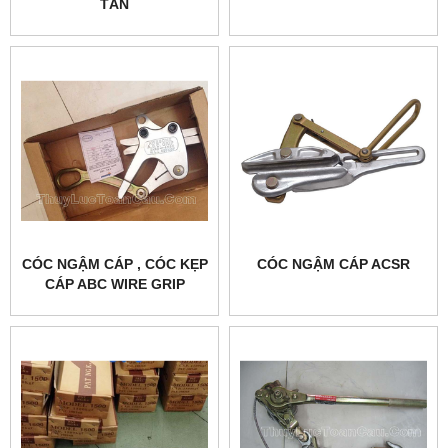
TẤN
CÓC NGẬM CÁP , CÓC KẸP
CÓC NGẬM CÁP ACSR
CÁP ABC WIRE GRIP