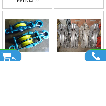
TBM HSH-A622
(
0
)
PULY SẮT ĐÔI KAWASAKI
PULY NHÔM KAWASAKI
DANH MỤC SẢN PHẨM
HỔ TRỢ TRỰC TUYẾN
FANPAGE FACEBOOK