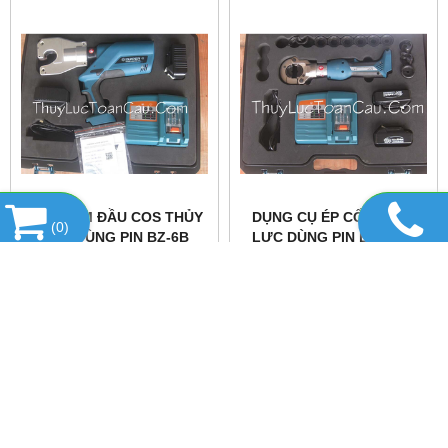
MÁY BẤM ĐẦU COS THỦY
DỤNG CỤ ÉP CỐT THỦY
(
0
)
LỰC DÙNG PIN BZ-6B
LỰC DÙNG PIN EZ-300B
MINI HÃNG ZUPPER