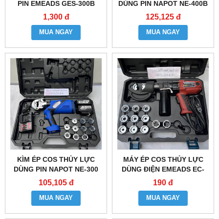
PIN EMEADS GES-300B
DÙNG PIN NAPOT NE-400B
1,300 đ
125,125 đ
MUA NGAY
MUA NGAY
KÌM ÉP COS THỦY LỰC
MÁY ÉP COS THỦY LỰC
DÙNG PIN NAPOT NE-300
DÙNG ĐIỆN EMEADS EC-
400B
105,105 đ
190 đ
MUA NGAY
MUA NGAY