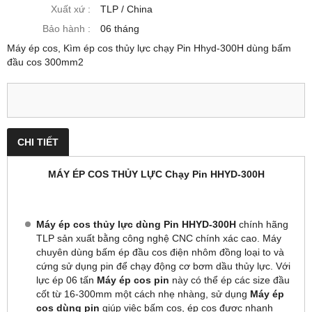
Xuất xứ :
TLP / China
Bảo hành :
06 tháng
Máy ép cos, Kìm ép cos thủy lực chạy Pin Hhyd-300H dùng bấm
đầu cos 300mm2
CHI TIẾT
MÁY ÉP COS THỦY LỰC Chạy Pin HHYD-300H
Máy ép cos thủy lực dùng Pin HHYD-300H
chính hãng
TLP sản xuất bằng công nghệ CNC chính xác cao. Máy
chuyên dùng bấm ép đầu cos điện nhôm đồng loại to và
cứng sử dụng pin để chạy động cơ bơm dầu thủy lực. Với
lực ép 06 tấn
Máy ép cos pin
này có thể ép các size đầu
cốt từ 16-300mm một cách nhẹ nhàng, sử dụng
Máy ép
cos dùng pin
giúp việc bấm cos, ép cos được nhanh