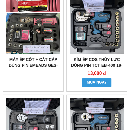
MÁY ÉP CỐT + CẮT CÁP
KÌM ÉP COS THỦY LỰC
DÙNG PIN EMEADS GES-
DÙNG PIN TCT EB-400 16-
60UNV
400MM2
13,000 đ
MUA NGAY