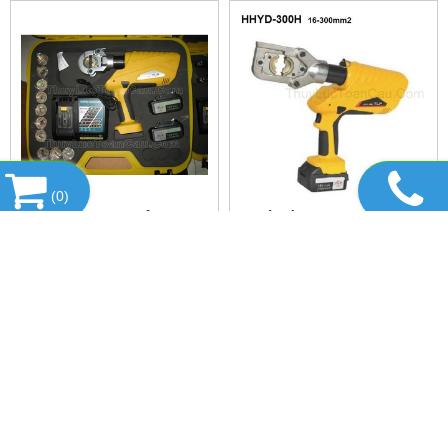
(
0
)
MÁY ÉP COS THỦY LỰC
MÁY ÉP COS THỦY LỰC
DÙNG PIN HHYD-300G
PIN HHYD-300H