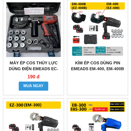
MÁY ÉP COS THỦY LỰC
KÌM ÉP COS DÙNG PIN
DÙNG ĐIỆN EMEADS EC-
EMEADS EM-400, EM-400B
400B
190 đ
MUA NGAY