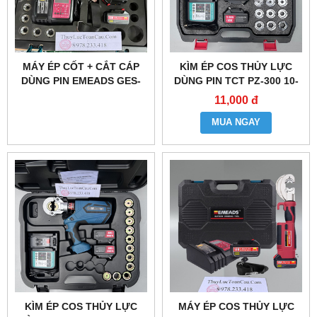
MÁY ÉP CỐT + CẮT CÁP
KÌM ÉP COS THỦY LỰC
DÙNG PIN EMEADS GES-
DÙNG PIN TCT PZ-300 10-
60UNV
300MM2
11,000 đ
MUA NGAY
KÌM ÉP COS THỦY LỰC
MÁY ÉP COS THỦY LỰC