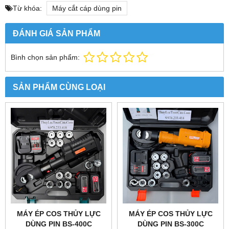
Từ khóa:
Máy cắt cáp dùng pin
ĐÁNH GIÁ SẢN PHẨM
Bình chọn sản phẩm:
SẢN PHẨM CÙNG LOẠI
MÁY ÉP COS THỦY LỰC
MÁY ÉP COS THỦY LỰC
DÙNG PIN BS-400C
DÙNG PIN BS-300C