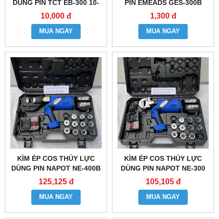
DÙNG PIN TCT EB-300 10-
PIN EMEADS GES-300B
300MM2
10,000 đ
1,300 đ
MUA NGAY
MUA NGAY
KÌM ÉP COS THỦY LỰC
KÌM ÉP COS THỦY LỰC
DÙNG PIN NAPOT NE-400B
DÙNG PIN NAPOT NE-300
125,125 đ
105,105 đ
MUA NGAY
MUA NGAY