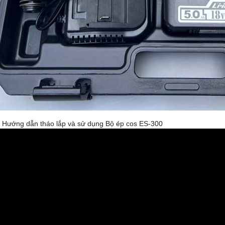
o Hướng dẫn tháo lắp và sử dụng Bộ ép cos ES-300