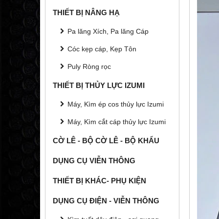
THIẾT BỊ NÂNG HẠ
Pa lăng Xích, Pa lăng Cáp
Cóc kẹp cáp, Kẹp Tôn
Puly Ròng rọc
THIẾT BỊ THỦY LỰC IZUMI
Máy, Kìm ép cos thủy lực Izumi
Máy, Kìm cắt cáp thủy lực Izumi
CỜ LÊ - BỘ CỜ LÊ - BỘ KHẨU
DỤNG CỤ VIỄN THÔNG
THIẾT BỊ KHÁC- PHỤ KIỆN
DỤNG CỤ ĐIỆN - VIỄN THÔNG