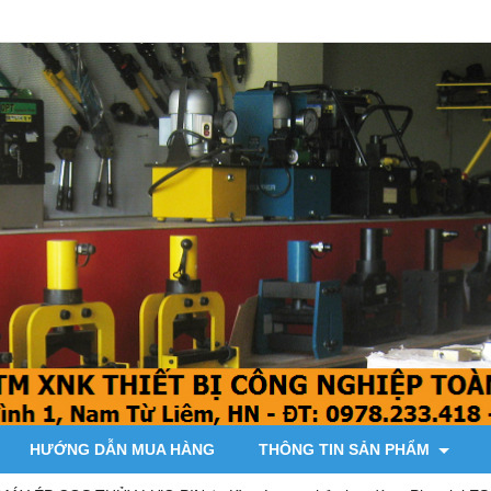
HƯỚNG DẪN MUA HÀNG
THÔNG TIN SẢN PHẨM