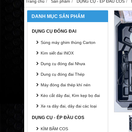
Trang chủ
Sản phẩm
DỤNG CỤ - ÉP ĐẦU COS
DANH MỤC SẢN PHẨM
DỤNG CỤ ĐÓNG ĐAI
Súng máy ghim thùng Carton
Kìm siết đai INOX
Dụng cụ đóng đai Nhựa
Dung cụ đóng đai Thép
Máy đóng đai thép khí nén
Kéo cắt dây đai, Kìm kẹp bọ đai
Xe ra dây đai, dây đai các loại
DỤNG CỤ - ÉP ĐẦU COS
KÌM BẤM COS