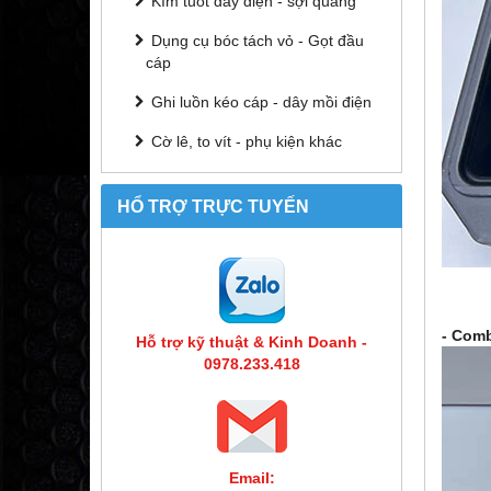
Kìm tuốt dây điện - sợi quang
Dụng cụ bóc tách vỏ - Gọt đầu
cáp
Ghi luồn kéo cáp - dây mồi điện
Cờ lê, to vít - phụ kiện khác
HỔ TRỢ TRỰC TUYẾN
- Comb
Hỗ trợ kỹ thuật & Kinh Doanh -
0978.233.418
Email: