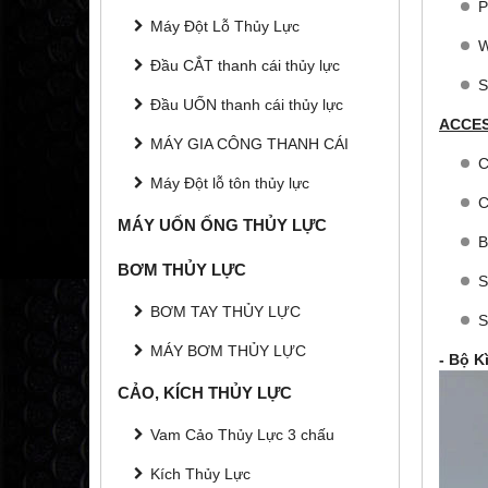
P
Máy Đột Lỗ Thủy Lực
W
Đầu CẮT thanh cái thủy lực
S
Đầu UỐN thanh cái thủy lực
ACCE
MÁY GIA CÔNG THANH CÁI
C
Máy Đột lỗ tôn thủy lực
C
MÁY UỐN ỐNG THỦY LỰC
B
BƠM THỦY LỰC
S
BƠM TAY THỦY LỰC
S
MÁY BƠM THỦY LỰC
- Bộ K
CẢO, KÍCH THỦY LỰC
Vam Cảo Thủy Lực 3 chấu
Kích Thủy Lực