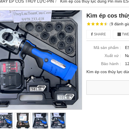
MÁY ÉP COS THỦY LỰC-PIN
Kìm ép cos thủy lực dùng Pin mini E
Kìm ép cos thủ
(
9
đánh gi
SHARE
TWE
Mã sản phẩm :
E
Xuất xứ :
N
Bảo hành :
12
Kìm ép cos thủy lực d