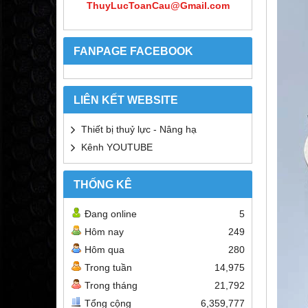
ThuyLucToanCau@Gmail.com
FANPAGE FACEBOOK
LIÊN KẾT WEBSITE
Thiết bị thuỷ lực - Nâng hạ
Kênh YOUTUBE
THỐNG KÊ
Đang online
5
Hôm nay
249
Hôm qua
280
Trong tuần
14,975
Trong tháng
21,792
Tổng cộng
6,359,777