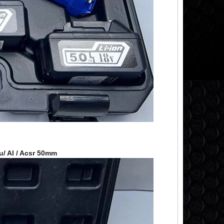
u/ Al / Acsr 50mm