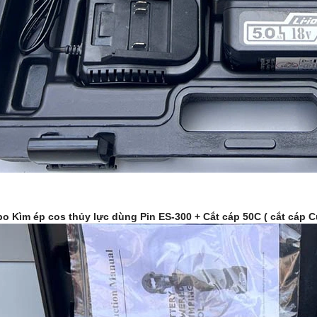
o Kìm ép cos thủy lực dùng Pin ES-300 + Cắt cáp 50C ( cắt cáp C