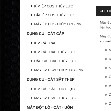
KÌM ÉP COS THỦY LỰC
CHI TI
ĐẦU ÉP COS THỦY LỰC
Máy ép
MÁY ÉP COS THỦY LỰC-PIN
liên tụ
DỤNG CỤ - CẮT CÁP
Máy đượ
sự mệt
KÌM CẮT CÁP
M
KÌM CẮT CÁP THỦY LỰC
R
ĐẦU CẮT CÁP THỦY LỰC
S
MÁY CẮT CÁP THỦY LỰC-PIN
C
DỤNG CỤ - CẮT SẮT THÉP
V
KÌM CẮT SẮT THỦY LỰC
C
MÁY CẮT SẮT THỦY LỰC
C
MÁY ĐỘT LỖ - CẮT - UỐN