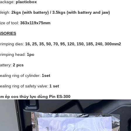
ackage:
placticbox
eigh:
2kgs (with battery) / 3.5kgs (with battery and jaw)
ize of tool:
363x119x75mm
SSORIES
rimping dies:
16, 25, 35, 50, 70, 95, 120, 150, 185, 240, 300mm2
rimping head:
1pc
attery:
2 pcs
ealing ring of cylinder:
1set
ealing ring of safety valve:
1 set
ìm ép cos thủy lực dùng Pin ES-300