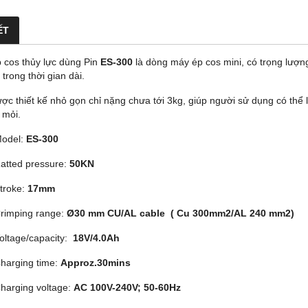
ẾT
 cos thủy lực dùng Pin
ES-300
là dòng máy ép cos mini, có trọng lượn
c trong thời gian dài.
c thiết kế nhỏ gọn chỉ nặng chưa tới 3kg, giúp người sử dụng có thể l
 mỏi.
odel:
ES
-300
atted pressure:
50KN
troke:
17mm
rimping range:
Ø30 mm CU/AL cable ( Cu 300mm2/AL 240 mm2)
oltage/capacity:
18V/4.0Ah
harging time:
Approz.30mins
harging voltage:
AC 100V-240V; 50-60Hz