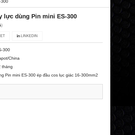
S-300
y lực dùng Pin mini ES-300
á
)
ET
LINKEDIN
S-300
apot/China
 tháng
ùng Pin mini ES-300 ép đầu cos lục giác 16-300mm2