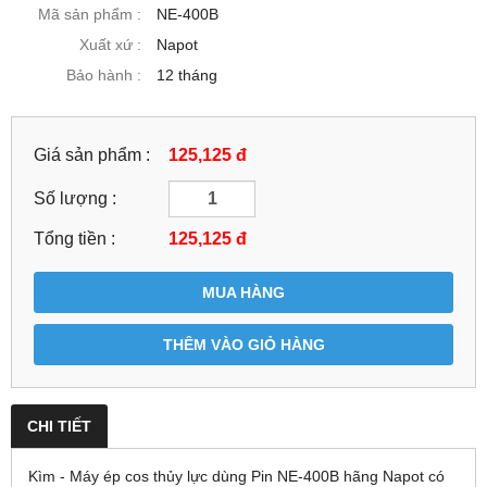
Mã sản phẩm :
NE-400B
Xuất xứ :
Napot
Bảo hành :
12 tháng
Giá sản phẩm :
125,125 đ
Số lượng :
Tổng tiền :
125,125
đ
MUA HÀNG
THÊM VÀO GIỎ HÀNG
CHI TIẾT
Kìm - Máy ép cos thủy lực dùng Pin NE-400B hãng Napot có