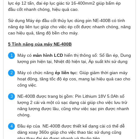
lực ép 12 tấn, đai ép lục giác từ 16-400mm2 giúp bấm ép
đầu cốt nhanh chóng, hiệu quả cao.
Sử dụng Máy ép đầu cốt thủy lực dùng pin NE-400B có tính
năng ép liên tục giúp cho việc ép cốt được nhanh chóng, nâng
cao hiệu quả, tăng độ bền cho máy.
5 Tính năng của máy NE-400B
Máy có
màn hình LCD
hiển thị thông số: Số lần ép, Dung
lượng pin hiện tại, Nhiệt độ hiện tại, Áp suất khi sử dụng
Máy có chức năng
ép liên tụ
c: Giúp giảm thời gian máy
hoạt động, tăng tốc độ ép cos, mang lại hiệu quả cao cho
công việc.
NE-400B được trang bị gồm: Pin Lithium 18V 5.0Ah số
lượng 2 cái và một củ sạc dạng cài giúp cho việc lưu trử
năng lượng được lâu, cũng như việc sạc pin được nhanh
chóng.
Đầu ép của NE-400B được thiết kế dạng cài có thể dễ
dàng xoay 360o giúp cho việc thao tác sử dụng cũng
như thay đai ép được nhanh và thuận tiện