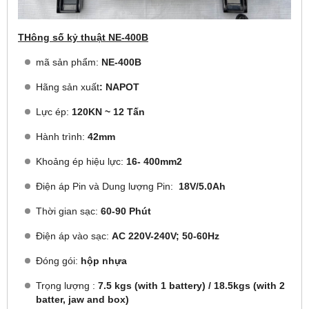
THông số kỷ thuật NE-400B
mã sản phẩm:
NE-400B
Hãng sản xuất
: NAPOT
Lực ép:
120KN ~ 12 Tấn
Hành trình:
42mm
Khoảng ép hiệu lực:
16- 400mm2
Điện áp Pin và Dung lượng Pin:
18V/5.0Ah
Thời gian sạc:
60-90 Phút
Điện áp vào sạc:
AC 220V-240V; 50-60Hz
Đóng gói:
hộp nhựa
Trọng lượng :
7.5 kgs (with 1 battery) / 18.5kgs (with 2
batter, jaw and box)