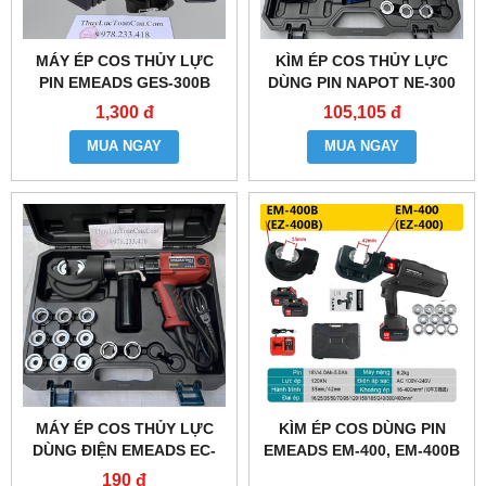
MÁY ÉP COS THỦY LỰC
KÌM ÉP COS THỦY LỰC
PIN EMEADS GES-300B
DÙNG PIN NAPOT NE-300
1,300 đ
105,105 đ
MUA NGAY
MUA NGAY
MÁY ÉP COS THỦY LỰC
KÌM ÉP COS DÙNG PIN
DÙNG ĐIỆN EMEADS EC-
EMEADS EM-400, EM-400B
400B
190 đ