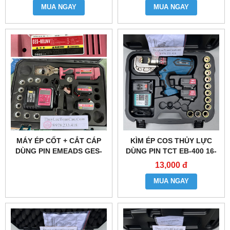
MUA NGAY
MUA NGAY
MÁY ÉP CỐT + CẮT CÁP
KÌM ÉP COS THỦY LỰC
DÙNG PIN EMEADS GES-
DÙNG PIN TCT EB-400 16-
60UNV
400MM2
13,000 đ
MUA NGAY