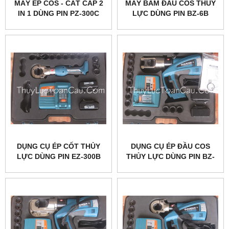
MÁY ÉP COS - CẮT CÁP 2
MÁY BẤM ĐẦU COS THỦY
IN 1 DÙNG PIN PZ-300C
LỰC DÙNG PIN BZ-6B
DỤNG CỤ ÉP CỐT THỦY
DỤNG CỤ ÉP ĐẦU COS
LỰC DÙNG PIN EZ-300B
THỦY LỰC DÙNG PIN BZ-
MINI HÃNG ZUPPER
400U ZUPPER