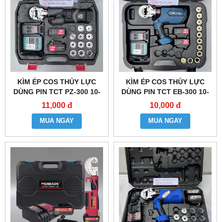
KÌM ÉP COS THỦY LỰC
KÌM ÉP COS THỦY LỰC
DÙNG PIN TCT PZ-300 10-
DÙNG PIN TCT EB-300 10-
300MM2
300MM2
11,000 đ
10,000 đ
MUA NGAY
MUA NGAY