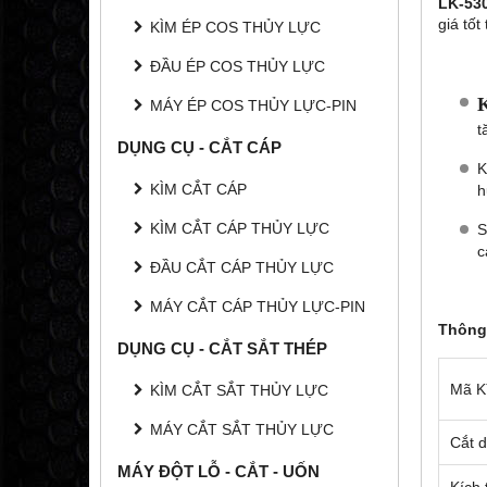
LK-53
giá tốt
KÌM ÉP COS THỦY LỰC
ĐẦU ÉP COS THỦY LỰC
K
MÁY ÉP COS THỦY LỰC-PIN
t
DỤNG CỤ - CẮT CÁP
K
KÌM CẮT CÁP
h
KÌM CẮT CÁP THỦY LỰC
S
c
ĐẦU CẮT CÁP THỦY LỰC
MÁY CẮT CÁP THỦY LỰC-PIN
Thông 
DỤNG CỤ - CẮT SẮT THÉP
Mã K
KÌM CẮT SẮT THỦY LỰC
MÁY CẮT SẮT THỦY LỰC
Cắt d
MÁY ĐỘT LỖ - CẮT - UỐN
Kích