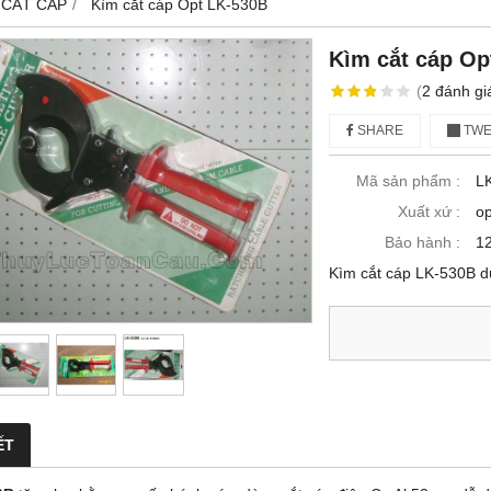
 CẮT CÁP
Kìm cắt cáp Opt LK-530B
Kìm cắt cáp Op
(
2
đánh gi
SHARE
TWE
Mã sản phẩm :
L
Xuất xứ :
op
Bảo hành :
12
Kìm cắt cáp LK-530B d
ẾT