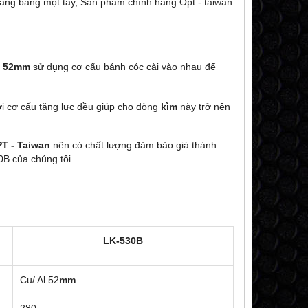
àng bằng một tay
, Sản phẩm chính hãng Opt - taiwan
52mm
sử dụng
cơ cấu bánh cóc cài vào nhau để
ới cơ cấu tăng lực đều giúp cho dòng
kìm
này
trở nên
T - Taiwan
nên có chất lượng đảm bảo giá thành
B của chúng tôi.
LK-530B
Cu/ Al 52
mm
280