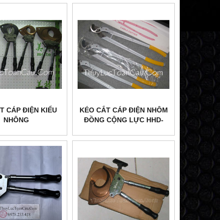
T CÁP ĐIỆN KIỂU
KÉO CẮT CÁP ĐIỆN NHÔM
NHÔNG
ĐỒNG CỘNG LỰC HHD-
500L