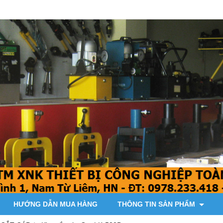
HƯỚNG DẪN MUA HÀNG
THÔNG TIN SẢN PHẨM