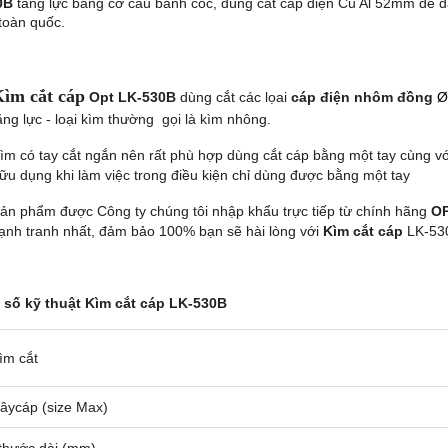
0B
tăng lực bằng cơ cấu bánh cóc, dùng
cắt cáp điện Cu Al 52
mm dễ d
 toàn quốc.
ìm cắt cáp
Opt
LK-530B
dùng cắt các lọai
cáp điện nhôm đồng
Ø
ăng lực - loại kìm thường gọi là kìm nhông.
ìm có tay cắt ngắn nên rất phù hợp dùng cắt cáp bằng một tay cùng v
ữu dụng khi làm việc trong điều kiện chỉ dùng được bằng một tay
ản phẩm được Công ty chúng tôi nhập khẩu trực tiếp từ chính hãng
OP
ạnh tranh nhất, đảm bảo 100% bạn sẽ hài lòng với
Kìm cắt cáp
LK-530
số kỹ thuật Kìm cắt cáp LK-530B
ìm cắt
âycáp (size Max)
 thước dài (mm)