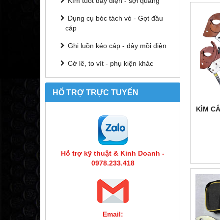
Kìm tuốt dây điện - sợi quang
Dụng cụ bóc tách vỏ - Gọt đầu
cáp
Ghi luồn kéo cáp - dây mồi điện
Cờ lê, to vít - phụ kiện khác
HỔ TRỢ TRỰC TUYẾN
KÌM C
Hỗ trợ kỹ thuật & Kinh Doanh -
0978.233.418
Email: