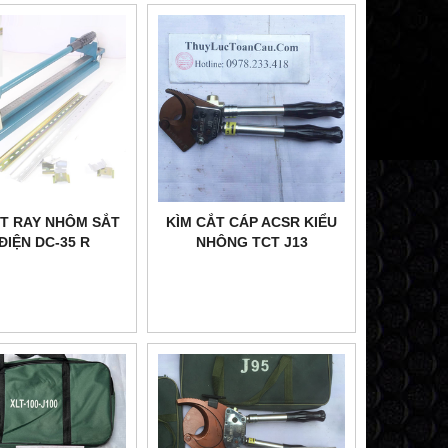
T RAY NHÔM SẮT
KÌM CẮT CÁP ACSR KIỂU
ĐIỆN DC-35 R
NHÔNG TCT J13