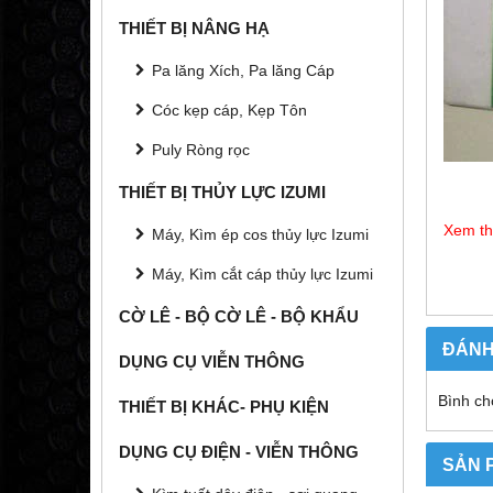
THIẾT BỊ NÂNG HẠ
Pa lăng Xích, Pa lăng Cáp
Cóc kẹp cáp, Kẹp Tôn
Puly Ròng rọc
THIẾT BỊ THỦY LỰC IZUMI
Xem t
Máy, Kìm ép cos thủy lực Izumi
Máy, Kìm cắt cáp thủy lực Izumi
CỜ LÊ - BỘ CỜ LÊ - BỘ KHẨU
ĐÁNH
DỤNG CỤ VIỄN THÔNG
Bình ch
THIẾT BỊ KHÁC- PHỤ KIỆN
DỤNG CỤ ĐIỆN - VIỄN THÔNG
SẢN 