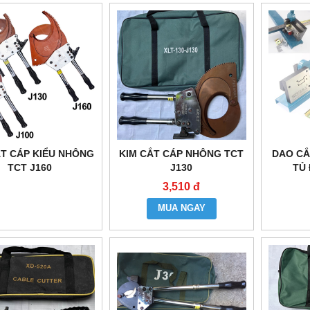
ẮT CÁP KIỂU NHÔNG
KIM CẮT CÁP NHÔNG TCT
DAO CẮ
TCT J160
J130
TỦ 
3,510 đ
MUA NGAY