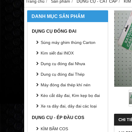
Trang chủ
Sản phẩm
DỤNG CỤ - CẮT CÁP
KÌM
DANH MỤC SẢN PHẨM
DỤNG CỤ ĐÓNG ĐAI
Súng máy ghim thùng Carton
Kìm siết đai INOX
Dụng cụ đóng đai Nhựa
Dung cụ đóng đai Thép
Máy đóng đai thép khí nén
Kéo cắt dây đai, Kìm kẹp bọ đai
Xe ra dây đai, dây đai các loại
DỤNG CỤ - ÉP ĐẦU COS
CHI TI
KÌM BẤM COS