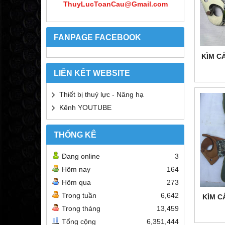
ThuyLucToanCau@Gmail.com
FANPAGE FACEBOOK
KÌM C
LIÊN KẾT WEBSITE
Thiết bị thuỷ lực - Nâng hạ
Kênh YOUTUBE
THỐNG KÊ
Đang online
3
Hôm nay
164
Hôm qua
273
Trong tuần
6,642
KÌM C
Trong tháng
13,459
Tổng cộng
6,351,444