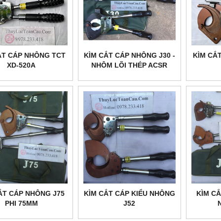
ẮT CÁP NHÔNG TCT
KÌM CẮT CÁP NHÔNG J30 -
KÌM CẮ
XD-520A
NHÔM LÕI THÉP ACSR
ẮT CÁP NHÔNG J75
KÌM CẮT CÁP KIỂU NHÔNG
KÌM CẮ
PHI 75MM
J52