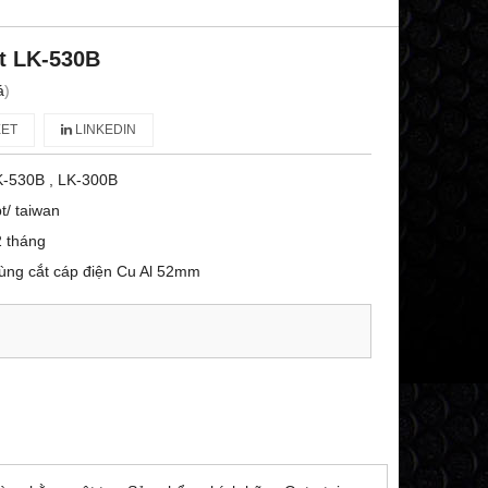
t LK-530B
á
)
ET
LINKEDIN
K-530B , LK-300B
t/ taiwan
 tháng
ùng cắt cáp điện Cu Al 52mm