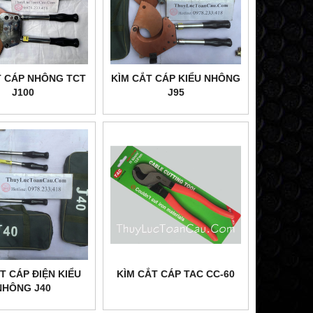
T CÁP NHÔNG TCT
KÌM CẮT CÁP KIỂU NHÔNG
J100
J95
T CÁP ĐIỆN KIỂU
KÌM CẮT CÁP TAC CC-60
NHÔNG J40