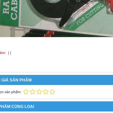
hêm
: | |
 GIÁ SẢN PHẨM
ọn sản phẩm:
PHẨM CÙNG LOẠI