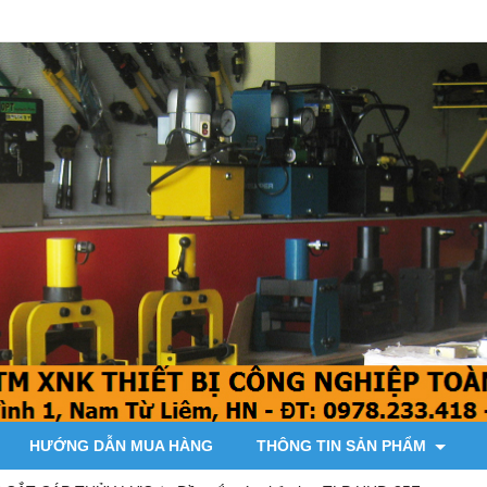
HƯỚNG DẪN MUA HÀNG
THÔNG TIN SẢN PHẨM