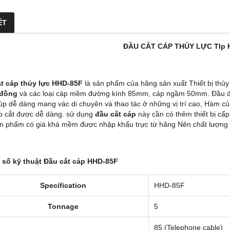
ẾT
ĐẦU CẮT CÁP THỦY LỰC Tlp 
t cáp thủy lực HHD-85F
là sản phẩm của hãng sản xuất Thiết bị thủy 
đồng
và các loại cáp mềm đường kính 85mm, cáp ngầm 50mm. Đầu đượ
úp dễ dàng mang vác di chuyên và thao tác ở những vị trí cao, Hàm c
o cắt được dễ dàng. sử dụng
đầu cắt cáp
này cần có thêm thiết bị c
ản phẩm có giá khá mềm được nhập khẩu trực từ hãng Nên chất lượng 
số kỹ thuật Đầu cắt cáp HHD-85F
Specification
HHD-85F
Tonnage
5
85 (Telephone cable)