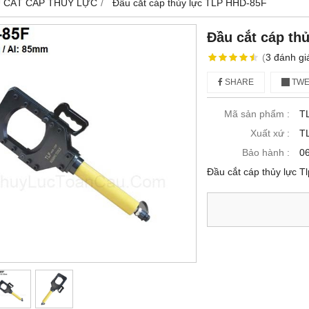
 CẮT CÁP THỦY LỰC
Đầu cắt cáp thủy lực TLP HHD-85F
Đầu cắt cáp th
(
3
đánh gi
SHARE
TWE
Mã sản phẩm :
T
Xuất xứ :
T
Bảo hành :
06
Đầu cắt cáp thủy lực 