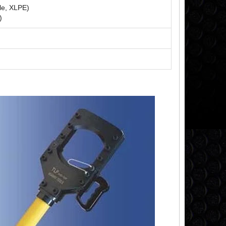
le, XLPE)
)