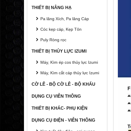
THIẾT BỊ NÂNG HẠ
Pa lăng Xích, Pa lăng Cáp
Cóc kẹp cáp, Kẹp Tôn
Puly Ròng rọc
THIẾT BỊ THỦY LỰC IZUMI
Máy, Kìm ép cos thủy lực Izumi
Máy, Kìm cắt cáp thủy lực Izumi
CỜ LÊ - BỘ CỜ LÊ - BỘ KHẨU
DỤNG CỤ VIỄN THÔNG
THIẾT BỊ KHÁC- PHỤ KIỆN
DỤNG CỤ ĐIỆN - VIỄN THÔNG