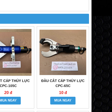
T CÁP THỦY LỰC
ĐẦU CẮT CÁP THỦY LỰC
CPC-105C
CPC-65C
20 đ
10 đ
MUA NGAY
MUA NGAY