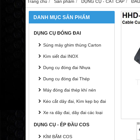
Trang chủ
Sản phẩm
DỤNG CỤ - CẮT CÁP
ĐẦU
DANH MỤC SẢN PHẨM
DỤNG CỤ ĐÓNG ĐAI
Súng máy ghim thùng Carton
Kìm siết đai INOX
Dụng cụ đóng đai Nhựa
Dung cụ đóng đai Thép
Máy đóng đai thép khí nén
Kéo cắt dây đai, Kìm kẹp bọ đai
Xe ra dây đai, dây đai các loại
DỤNG CỤ - ÉP ĐẦU COS
KÌM BẤM COS