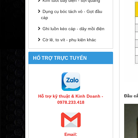
Kìm tuốt dây điện - sợi quang
Dụng cụ bóc tách vỏ - Gọt đầu
cáp
Ghi luồn kéo cáp - dây mồi điện
Cờ lê, to vít - phụ kiện khác
HỔ TRỢ TRỰC TUYẾN
Đầu cắ
Hỗ trợ kỹ thuật & Kinh Doanh -
0978.233.418
Email: