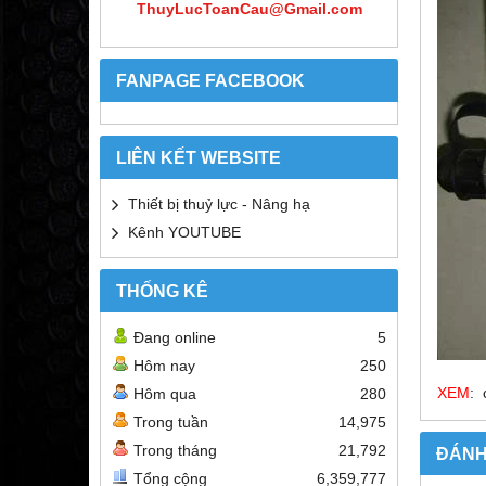
ThuyLucToanCau@Gmail.com
FANPAGE FACEBOOK
LIÊN KẾT WEBSITE
Thiết bị thuỷ lực - Nâng hạ
Kênh YOUTUBE
THỐNG KÊ
Đang online
5
Hôm nay
250
XEM
: 
Hôm qua
280
Trong tuần
14,975
Trong tháng
21,792
ĐÁNH
Tổng cộng
6,359,777