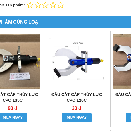
ọn sản phẩm:
PHẨM CÙNG LOẠI
CẮT CÁP THỦY LỰC
ĐẦU CẮT CÁP THỦY LỰC
ĐẦU CẮ
CPC-135C
CPC-120C
90 đ
30 đ
MUA NGAY
MUA NGAY