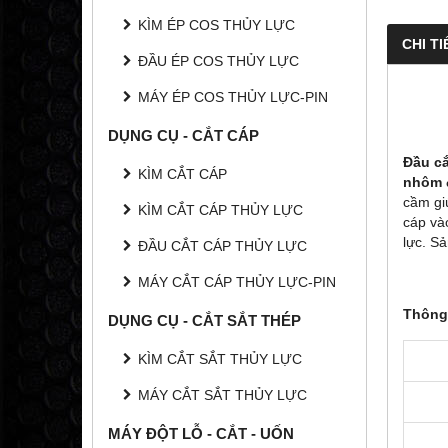
KÌM ÉP COS THỦY LỰC
CHI TI
ĐẦU ÉP COS THỦY LỰC
MÁY ÉP COS THỦY LỰC-PIN
DỤNG CỤ - CẮT CÁP
Đầu cắ
KÌM CẮT CÁP
nhôm 
cầm gi
KÌM CẮT CÁP THỦY LỰC
cáp và
lực. S
ĐẦU CẮT CÁP THỦY LỰC
MÁY CẮT CÁP THỦY LỰC-PIN
Thông 
DỤNG CỤ - CẮT SẮT THÉP
KÌM CẮT SẮT THỦY LỰC
MÁY CẮT SẮT THỦY LỰC
MÁY ĐỘT LỖ - CẮT - UỐN