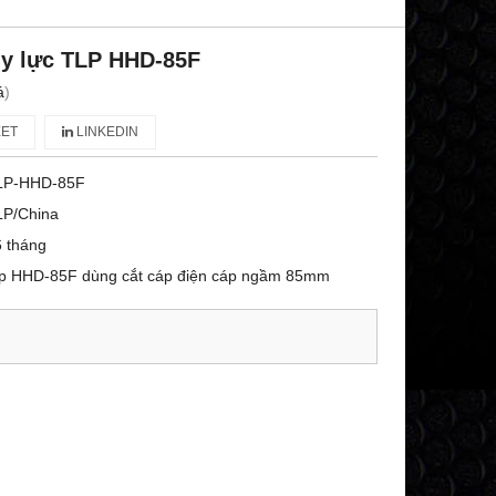
ủy lực TLP HHD-85F
á
)
ET
LINKEDIN
LP-HHD-85F
LP/China
 tháng
Tlp HHD-85F dùng cắt cáp điện cáp ngầm 85mm