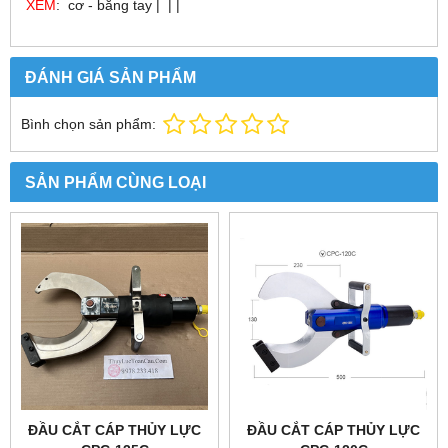
XEM
: cơ - bằng tay | | |
ĐÁNH GIÁ SẢN PHẨM
Bình chọn sản phẩm:
SẢN PHẨM CÙNG LOẠI
ĐẦU CẮT CÁP THỦY LỰC
ĐẦU CẮT CÁP THỦY LỰC