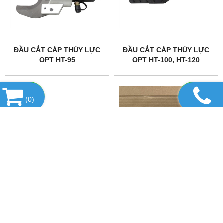
ĐẦU CẮT CÁP THỦY LỰC
ĐẦU CẮT CÁP THỦY LỰC
OPT HT-95
OPT HT-100, HT-120
(
0
)
ĐẦU CẮT CÁP THỦY LỰC
ĐẦU CẮT CÁP THỦY LỰC
OPT S-100H & S-120 & S-
TLP HHD-40F
132H