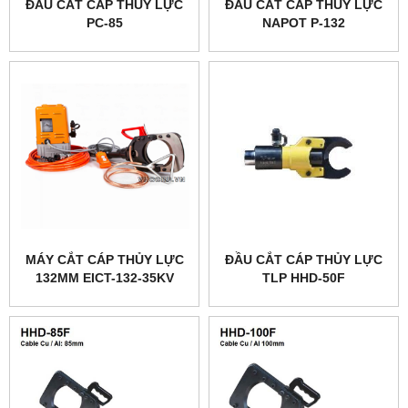
ĐẦU CẮT CÁP THỦY LỰC
ĐẦU CẮT CÁP THỦY LỰC
PC-85
NAPOT P-132
MÁY CẮT CÁP THỦY LỰC
ĐẦU CẮT CÁP THỦY LỰC
132MM EICT-132-35KV
TLP HHD-50F