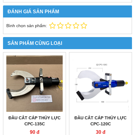
ĐÁNH GIÁ SẢN PHẨM
Bình chọn sản phẩm:
SẢN PHẨM CÙNG LOẠI
ĐẦU CẮT CÁP THỦY LỰC
ĐẦU CẮT CÁP THỦY LỰC
CPC-135C
CPC-120C
90 đ
30 đ