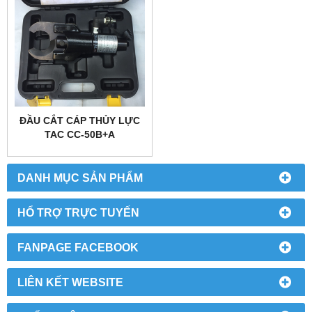
ĐẦU CẮT CÁP THỦY LỰC
TAC CC-50B+A
DANH MỤC SẢN PHẨM
HỔ TRỢ TRỰC TUYẾN
FANPAGE FACEBOOK
LIÊN KẾT WEBSITE