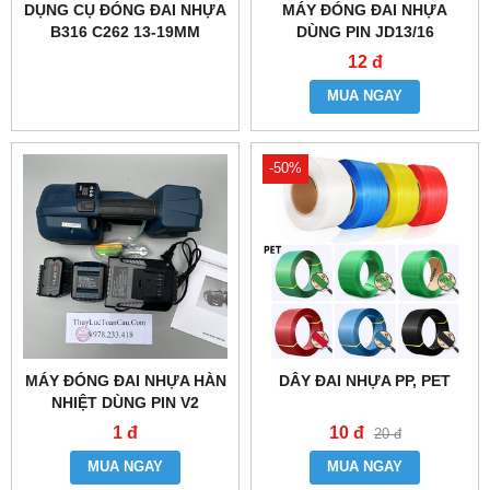
DỤNG CỤ ĐÓNG ĐAI NHỰA
MÁY ĐÓNG ĐAI NHỰA
B316 C262 13-19MM
DÙNG PIN JD13/16
12 đ
MUA NGAY
-50%
MÁY ĐÓNG ĐAI NHỰA HÀN
DÂY ĐAI NHỰA PP, PET
NHIỆT DÙNG PIN V2
1 đ
10 đ
20 đ
MUA NGAY
MUA NGAY