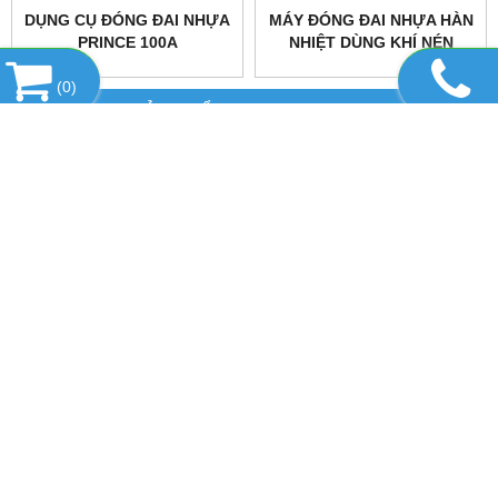
DỤNG CỤ ĐÓNG ĐAI NHỰA
MÁY ĐÓNG ĐAI NHỰA HÀN
PRINCE 100A
NHIỆT DÙNG KHÍ NÉN
MACROLEAGUE MT19
(
0
)
DANH MỤC SẢN PHẨM
HỔ TRỢ TRỰC TUYẾN
FANPAGE FACEBOOK
LIÊN KẾT WEBSITE
THỐNG KÊ
CÔNG TY TNHH TM XNK THIẾT BỊ CÔNG NGHIỆP TOÀN CẦU
*
MST: 0108256261
----------Vui lòng liên hệ trước khi đến mua hàng-----------
*
VPGD:
số 57, Phố Thiên Hiền, P. Mỹ đình 1, Q. Nam từ liêm, Hà Nội
*
Mobile :
0978.233.418
- Tel: 024.555.555.55 - Fax: 024.555.555.55
*
Email:
T
huyluctoancau@gmail.com
-
ThuyLucToanCau.Com
------------------------------------------------------------------------------------------------