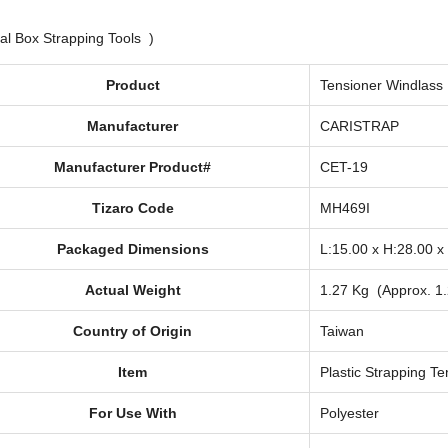
l Box Strapping Tools )
Product
Tensioner Windlass 
Manufacturer
CARISTRAP
Manufacturer Product#
CET-19
Tizaro Code
MH469I
Packaged Dimensions
L:15.00 x H:28.00 
Actual Weight
1.27 Kg (Approx. 1
Country of Origin
Taiwan
Item
Plastic Strapping Te
For Use With
Polyester