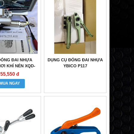
ĐÓNG ĐAI NHỰA
DỤNG CỤ ĐÓNG ĐAI NHỰA
ƠI KHÍ NÉN XQD-
YBICO P117
19
55,550 đ
MUA NGAY