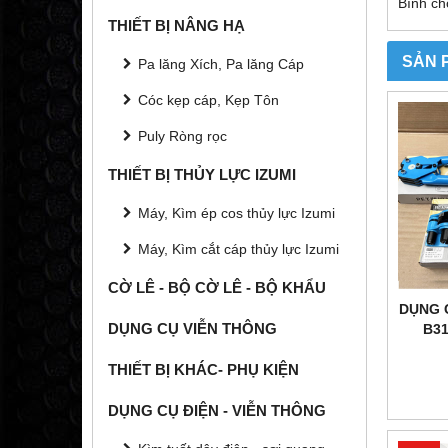
Bình ch
THIẾT BỊ NÂNG HẠ
SẢN 
Pa lăng Xích, Pa lăng Cáp
Cóc kẹp cáp, Kẹp Tôn
Puly Ròng rọc
THIẾT BỊ THỦY LỰC IZUMI
Máy, Kìm ép cos thủy lực Izumi
Máy, Kìm cắt cáp thủy lực Izumi
CỜ LÊ - BỘ CỜ LÊ - BỘ KHẨU
DỤNG 
DỤNG CỤ VIỄN THÔNG
B31
THIẾT BỊ KHÁC- PHỤ KIỆN
DỤNG CỤ ĐIỆN - VIỄN THÔNG