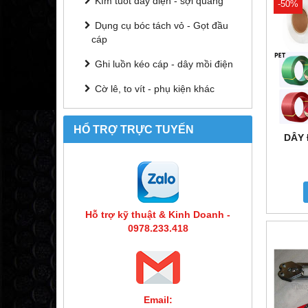
Kìm tuốt dây điện - sợi quang
-50%
Dụng cụ bóc tách vỏ - Gọt đầu
cáp
Ghi luồn kéo cáp - dây mồi điện
Cờ lê, to vít - phụ kiện khác
HỔ TRỢ TRỰC TUYẾN
DÂY 
Hỗ trợ kỹ thuật & Kinh Doanh -
0978.233.418
Email: