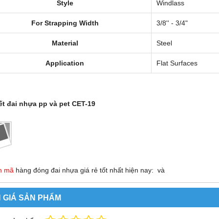
Style
Windlass
For Strapping Width
3/8'' - 3/4"
Material
Steel
Application
Flat Surfaces
ết đai nhựa pp và pet CET-19
m mã
hàng đóng đai nhựa giá rẻ tốt nhất hiện nay: và
 GIÁ SẢN PHẨM