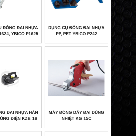
Ụ ĐÓNG ĐAI NHỰA
DỤNG CỤ ĐÓNG ĐAI NHỰA
1624, YBICO P1625
PP, PET YBICO P242
NG ĐAI NHỰA HÀN
MÁY ĐÓNG DÂY ĐAI DÙNG
DÙNG ĐIỆN KZB-16
NHIỆT KG-15C