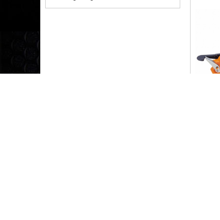
DỤNG 
PP, PV
CÔNG TY TNHH TM XNK THIẾT BỊ CÔNG NGHIỆP TOÀN CẦU
*
MST: 0108256261
----------Vui lòng liên hệ trước khi đến mua hàng-----------
*
VPGD:
số 57, Phố Thiên Hiền, P. Mỹ đình 1, Q. Nam từ liêm, Hà
*
Mobile :
0978.233.418
- Tel: 024.555.555.55 - Fax: 024.555.5
*
Email:
T
huyluctoancau@gmail.com
-
ThuyLucToanCau.Com
-----------------------------------------------------------------------------------------
*
VĂN PHÒNG HCM : Đường Lê Thị Hồng, P17, Gò Vấp, HCM
Copyright© 2021