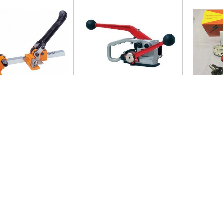
CỤ ĐÓNG ĐAI NHỰA
DỤNG CỤ ĐÓNG ĐAI NHỰA
DỤNG C
 YBICO P106 & P108
TRANSPAK H-44
P
 Nội
55.55
-------