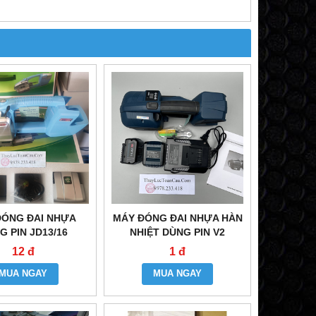
ĐÓNG ĐAI NHỰA
MÁY ĐÓNG ĐAI NHỰA HÀN
G PIN JD13/16
NHIỆT DÙNG PIN V2
12 đ
1 đ
MUA NGAY
MUA NGAY