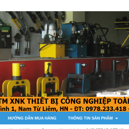
HƯỚNG DẪN MUA HÀNG
THÔNG TIN SẢN PHẨM