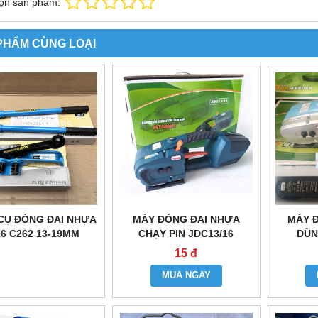
ọn sản phẩm:
PHẨM CÙNG LOẠI
CỤ ĐÓNG ĐAI NHỰA
MÁY ĐÓNG ĐAI NHỰA
MÁY 
6 C262 13-19MM
CHẠY PIN JDC13/16
DÙN
15 đ
MUA NGAY