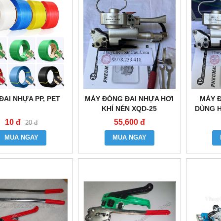
ĐAI NHỰA PP, PET
MÁY ĐÓNG ĐAI NHỰA HƠI
MÁY 
KHÍ NÉN XQD-25
DÙNG H
10 đ
55,600 đ
20 đ
MUA NGAY
MUA NGAY