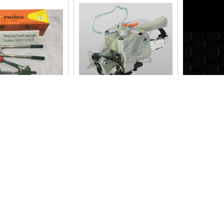
Ụ ĐÓNG ĐAI NHỰA
MÁY ĐÓNG ĐAI NHỰA HÀN
RINCE 100A
NHIỆT DÙNG KHÍ NÉN
MACROLEAGUE MT19
Designed By
GianHangVN