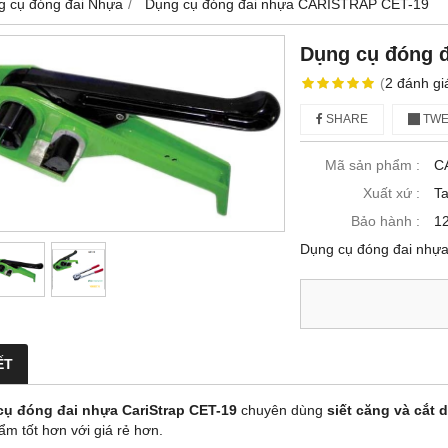
g cụ đóng đai Nhựa
Dụng cụ đóng đai nhựa CARISTRAP CET-19
Dụng cụ đóng 
(
2
đánh gi
SHARE
TWE
Mã sản phẩm :
C
Xuất xứ :
T
Bảo hành :
12
Dụng cụ đóng đai nh
ẾT
ụ đóng đai nhựa CariStrap CET-19
chuyên dùng
siết căng và cắt 
ẩm tốt hơn với giá rẻ hơn.