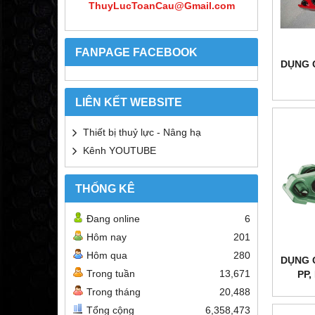
ThuyLucToanCau@Gmail.com
FANPAGE FACEBOOK
DỤNG 
LIÊN KẾT WEBSITE
Thiết bị thuỷ lực - Nâng hạ
Kênh YOUTUBE
THỐNG KÊ
Đang online
6
Hôm nay
201
Hôm qua
280
DỤNG 
Trong tuần
13,671
PP,
Trong tháng
20,488
Tổng cộng
6,358,473