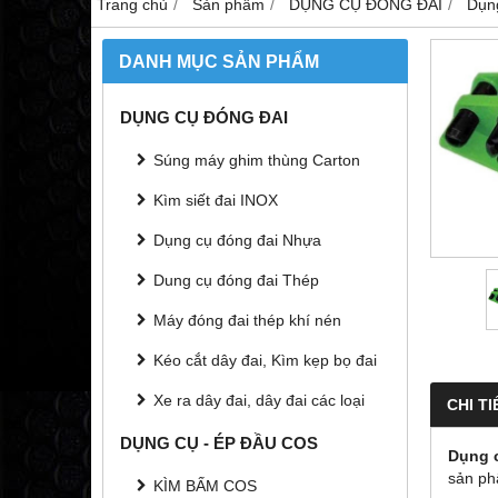
Trang chủ
Sản phẩm
DỤNG CỤ ĐÓNG ĐAI
Dụn
DANH MỤC SẢN PHẨM
DỤNG CỤ ĐÓNG ĐAI
Súng máy ghim thùng Carton
Kìm siết đai INOX
Dụng cụ đóng đai Nhựa
Dung cụ đóng đai Thép
Máy đóng đai thép khí nén
Kéo cắt dây đai, Kìm kẹp bọ đai
Xe ra dây đai, dây đai các loại
CHI TI
DỤNG CỤ - ÉP ĐẦU COS
Dụng c
sản ph
KÌM BẤM COS