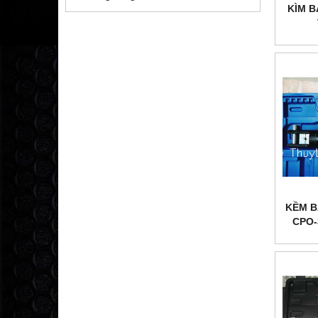
KÌM 
KỀM B
CPO-