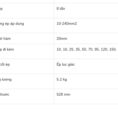
ép
8 tấn
ng ép áp dụng
10-240mm2
ở hàm
20mm
p đi kèm
10, 16, 25, 35, 50, 70, 95, 120, 15
cốt ép
Ép lục giác
g lượng
5.2 kg
 thước
528 mm