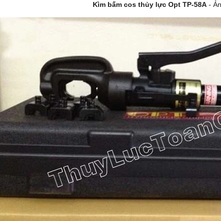
Kìm bấm cos thủy lực Opt TP-58A
- Ản