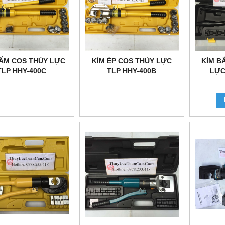
BẤM COS THỦY LỰC
KÌM ÉP COS THỦY LỰC
KÌM B
TLP HHY-400C
TLP HHY-400B
LỰC