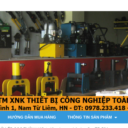
HƯỚNG DẪN MUA HÀNG
THÔNG TIN SẢN PHẨM