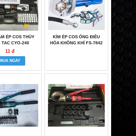
ẤM ÉP COS THỦY
KÌM ÉP COS ỐNG ĐIỀU
 TAC CYO-240
HÒA KHÔNG KHÍ FS-7842
11 đ
MUA NGAY