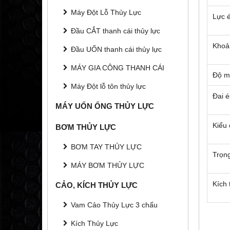
Máy Đột Lỗ Thủy Lực
Lực 
Đầu CẮT thanh cái thủy lực
Khoả
Đầu UỐN thanh cái thủy lực
MÁY GIA CÔNG THANH CÁI
Độ m
Máy Đột lỗ tôn thủy lực
Đai é
MÁY UỐN ỐNG THỦY LỰC
Kiểu 
BƠM THỦY LỰC
BƠM TAY THỦY LỰC
Trọn
MÁY BƠM THỦY LỰC
Kích
CẢO, KÍCH THỦY LỰC
Vam Cảo Thủy Lực 3 chấu
Kích Thủy Lực