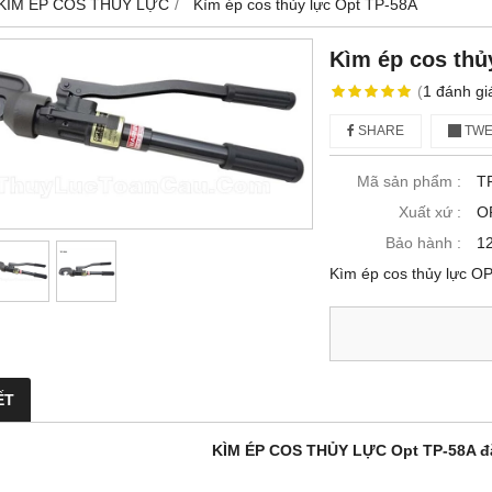
KÌM ÉP COS THỦY LỰC
Kìm ép cos thủy lực Opt TP-58A
Kìm ép cos thủ
(
1
đánh gi
SHARE
TWE
Mã sản phẩm :
T
Xuất xứ :
O
Bảo hành :
1
Kìm ép cos thủy lực O
ẾT
KÌM ÉP COS THỦY LỰC Opt TP-58A đặ