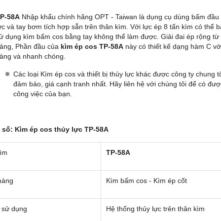
P-58A
Nhập khẩu chính hãng OPT - Taiwan là dụng cụ dùng bấm đầu 
ực và tay bơm tích hợp sẵn trên thân kìm. Với lực ép 8 tấn kìm có thể 
ử dụng kìm bấm cos bằng tay không thể làm được. Giải đai ép rộng từ 
àng, Phần đầu của
kìm ép cos TP-58A
này có thiết kế dạng hàm C v
àng và nhanh chóng.
Các loại Kìm ép cos và thiết bị thủy lực khác được công ty chung 
đảm bảo, giá cạnh tranh nhất. Hãy liên hệ với chúng tôi để có đư
công việc của bạn.
số: Kìm ép cos thủy lực TP-58A
Kìm
TP-58A
hàng
Kìm bấm cos - Kìm ép cốt
 sử dụng
Hệ thống thủy lực trên thân kìm