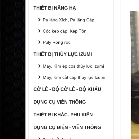
THIẾT BỊ NÂNG HẠ
Pa lăng Xích, Pa lăng Cáp
Cóc kẹp cáp, Kẹp Tôn
Puly Ròng rọc
THIẾT BỊ THỦY LỰC IZUMI
Máy, Kìm ép cos thủy lực Izumi
Máy, Kìm cắt cáp thủy lực Izumi
CỜ LÊ - BỘ CỜ LÊ - BỘ KHẨU
DỤNG CỤ VIỄN THÔNG
THIẾT BỊ KHÁC- PHỤ KIỆN
DỤNG CỤ ĐIỆN - VIỄN THÔNG