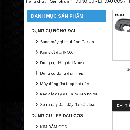
Trang chủ
Sản phẩm
DỤNG CỤ - ÉP ĐẦU COS
DANH MỤC SẢN PHẨM
DỤNG CỤ ĐÓNG ĐAI
Súng máy ghim thùng Carton
Kìm siết đai INOX
Dụng cụ đóng đai Nhựa
Dung cụ đóng đai Thép
Máy đóng đai thép khí nén
Kéo cắt dây đai, Kìm kẹp bọ đai
Xe ra dây đai, dây đai các loại
CHI TI
DỤNG CỤ - ÉP ĐẦU COS
KÌM BẤM COS