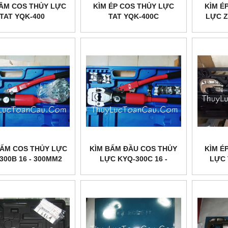
BÂM COS THỦY LỰC
KÌM ÉP COS THỦY LỰC
KÌM É
TAT YQK-400
TAT YQK-400C
LỰC Z
ẤM COS THỦY LỰC
KÌM BẤM ĐẦU COS THỦY
KÌM É
300B 16 - 300MM2
LỰC KYQ-300C 16 -
LỰC 
300MM2