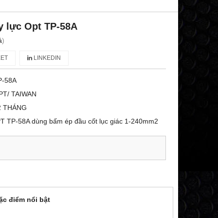
y lực Opt TP-58A
á
)
ET
LINKEDIN
P-58A
PT/ TAIWAN
2 THÁNG
PT TP-58A dùng bấm ép đầu cốt lục giác 1-240mm2
c điểm nổi bật