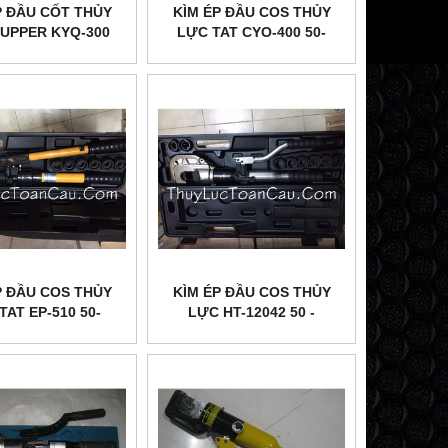
P ĐẦU CỐT THỦY
KÌM ÉP ĐẦU COS THỦY
UPPER KYQ-300
LỰC TAT CYO-400 50-
400MM2
P ĐẦU COS THỦY
KÌM ÉP ĐẦU COS THỦY
TAT EP-510 50-
LỰC HT-12042 50 -
400MM2
400MM2