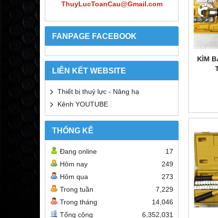
ThuyLucToanCau@Gmail.com
FANPAGE FACEBOOK
KÌM 
LIÊN KẾT WEBSITE
Thiết bị thuỷ lực - Nâng hạ
Kênh YOUTUBE
THỐNG KÊ
Đang online
17
Hôm nay
249
Hôm qua
273
Trong tuần
7,229
Trong tháng
14,046
Tổng cộng
6,352,031