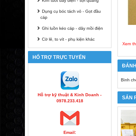
Kìm tuốt dây điện - sợi quang
Dụng cụ bóc tách vỏ - Gọt đầu
cáp
Ghi luồn kéo cáp - dây mồi điện
Cờ lê, to vít - phụ kiện khác
Xem t
HỔ TRỢ TRỰC TUYẾN
ĐÁNH
Bình ch
Hỗ trợ kỹ thuật & Kinh Doanh -
SẢN 
0978.233.418
Email: