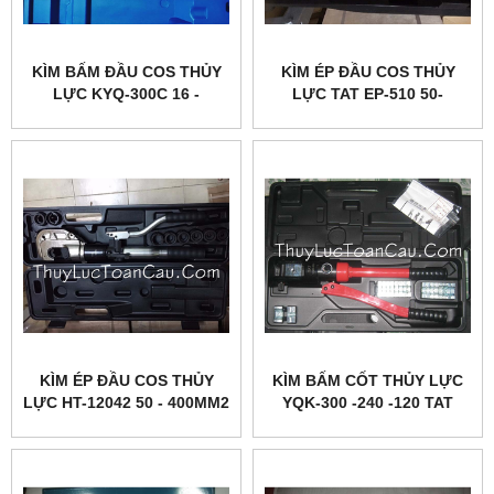
KÌM BẤM ĐẦU COS THỦY
KÌM ÉP ĐẦU COS THỦY
LỰC KYQ-300C 16 -
LỰC TAT EP-510 50-
300MM2
400MM2
KÌM ÉP ĐẦU COS THỦY
KÌM BẤM CỐT THỦY LỰC
LỰC HT-12042 50 - 400MM2
YQK-300 -240 -120 TAT