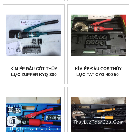
KÌM ÉP ĐẦU CỐT THỦY
KÌM ÉP ĐẦU COS THỦY
LỰC ZUPPER KYQ-300
LỰC TAT CYO-400 50-
400MM2