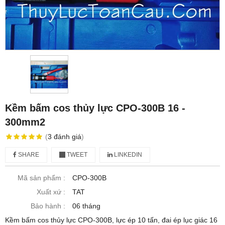
Kềm bấm cos thủy lực CPO-300B 16 -
300mm2
(
3
đánh giá
)
SHARE
TWEET
LINKEDIN
Mã sản phẩm :
CPO-300B
Xuất xứ :
TAT
Bảo hành :
06 tháng
Kềm bấm cos thủy lực CPO-300B, lực ép 10 tấn, đai ép lục giác 16