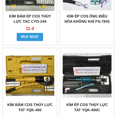
KÌM BẤM ÉP COS THỦY
KÌM ÉP COS ỐNG ĐIỀU
LỰC TAC CYO-240
HÒA KHÔNG KHÍ FS-7842
11 đ
MUA NGAY
KÌM BÂM COS THỦY LỰC
KÌM ÉP COS THỦY LỰC
TAT YQK-400
TAT YQK-400C