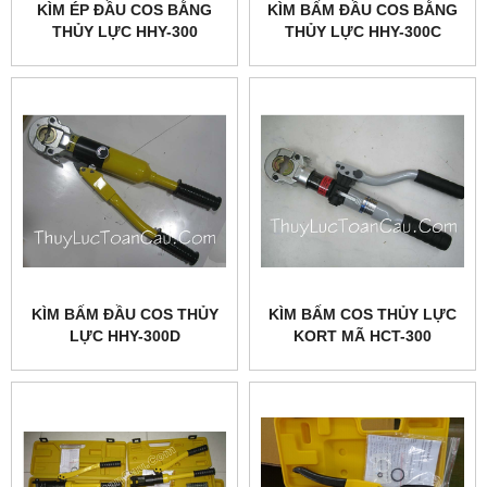
KÌM ÉP ĐẦU COS BẰNG
KÌM BẤM ĐẦU COS BẰNG
THỦY LỰC HHY-300
THỦY LỰC HHY-300C
KÌM BẤM ĐẦU COS THỦY
KÌM BẤM COS THỦY LỰC
LỰC HHY-300D
KORT MÃ HCT-300