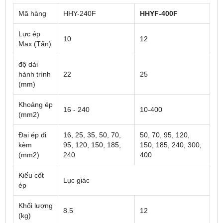
Mã hàng
HHY-240F
HHYF-400F
Lực ép
10
12
Max (Tấn)
độ dài
hành trình
22
25
(mm)
Khoảng ép
16 - 240
10-400
(mm2)
Đai ép đi
16, 25, 35, 50, 70,
50, 70, 95, 120,
kèm
95, 120, 150, 185,
150, 185, 240, 300,
(mm2)
240
400
Kiểu cốt
Lục giác
ép
Khối lượng
8.5
12
(kg)