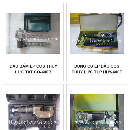
ĐẦU BẤM ÉP COS THỦY
DỤNG CỤ ÉP ĐẦU COS
LỰC TAT CO-400B
THỦY LỰC TLP HHY-400F
BƠM RỜI