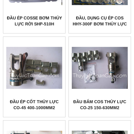
ĐẦU ÉP COSSE BƠM THỦY
ĐẦU, DỤNG CỤ ÉP COS
LỰC RỜI SHP-510H
HHY-300F BƠM THỦY LỰC
ZUPPER
RỜI
ĐẦU ÉP CỐT THỦY LỰC
ĐẦU BẤM COS THỦY LỰC
CO-45 400-1000MM2
CO-25 150-630MM2
ZUPPER
ZUPPER