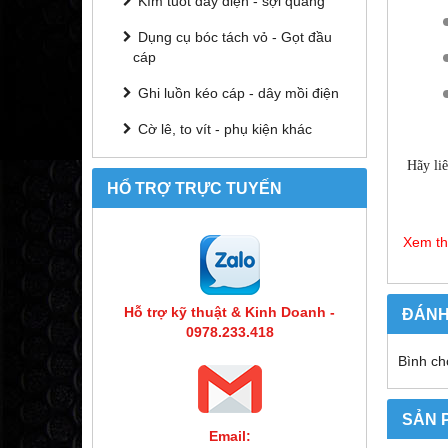
Kìm tuốt dây điện - sợi quang
Dụng cụ bóc tách vỏ - Gọt đầu
cáp
Ghi luồn kéo cáp - dây mồi điện
Cờ lê, to vít - phụ kiện khác
Hãy li
HỔ TRỢ TRỰC TUYẾN
Xem t
Hỗ trợ kỹ thuật & Kinh Doanh -
ĐÁNH
0978.233.418
Bình ch
SẢN 
Email: