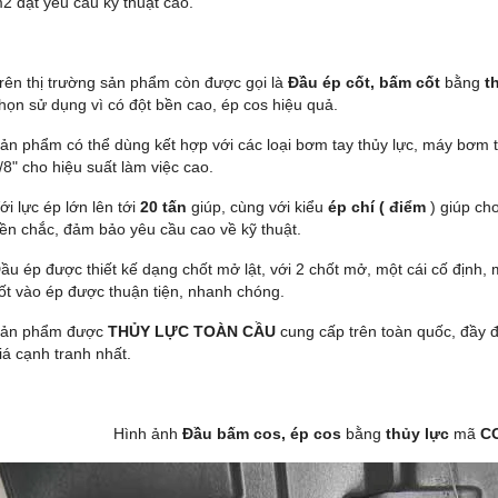
 đạt yêu cầu kỹ thuật cao.
rên thị trường sản phẩm còn được gọi là
Đầu ép cốt, bấm cốt
bằng
th
họn sử dụng vì có đột bền cao, ép cos hiệu quả.
ản phẩm có thể dùng kết hợp với các loại bơm tay thủy lực, máy bơm t
/8" cho hiệu suất làm việc cao.
ới lực ép lớn lên tới
20 tấn
giúp, cùng với kiểu
ép chí ( điểm
) giúp ch
ền chắc, đảm bảo yêu cầu cao về kỹ thuật.
ầu ép được thiết kế dạng chốt mở lật, với 2 chốt mở, một cái cố định,
ốt vào ép được thuận tiện, nhanh chóng.
ản phẩm được
THỦY LỰC TOÀN CẦU
cung cấp trên toàn quốc, đầy 
iá cạnh tranh nhất.
Hình ảnh
Đầu bấm cos, ép cos
bằng
thủy lực
mã
CO