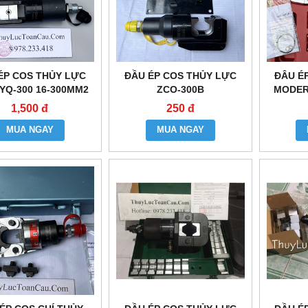
ÉP COS THỦY LỰC
ĐẦU ÉP COS THỦY LỰC
ĐÂU É
YQ-300 16-300MM2
ZCO-300B
MODER
1,500 đ
250 đ
MUA NGAY
MUA NGAY