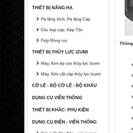
THIẾT BỊ NÂNG HẠ
Pa lăng Xích, Pa lăng Cáp
Cóc kẹp cáp, Kẹp Tôn
Puly Ròng rọc
Thông
THIẾT BỊ THỦY LỰC IZUMI
Máy, Kìm ép cos thủy lực Izumi
Máy, Kìm cắt cáp thủy lực Izumi
CỜ LÊ - BỘ CỜ LÊ - BỘ KHẨU
DỤNG CỤ VIỄN THÔNG
THIẾT BỊ KHÁC- PHỤ KIỆN
DỤNG CỤ ĐIỆN - VIỄN THÔNG