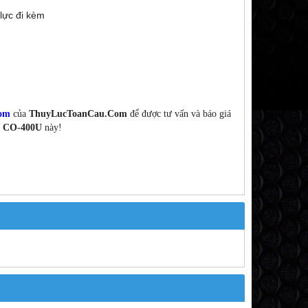
lực đi kèm
com
của
ThuyLucToanCau.Com
để được tư vấn và báo giá
ã
CO-400U
này!