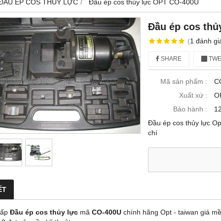
ĐẦU ÉP COS THỦY LỰC
Đầu ép cos thủy lực OPT CO-400U
Đầu ép cos th
(
1
đánh gi
SHARE
TWE
Mã sản phẩm :
C
Xuất xứ :
O
Bảo hành :
12
Đầu ép cos thủy lực 
chí
ẾT
cấp
Đầu ép cos thủy lực
mã
CO-400U
chính hãng Opt - taiwan giá 