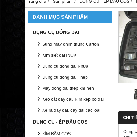
Trang chủ
Sản phẩm
DỤNG CỤ - ÉP ĐẦU COS
DANH MỤC SẢN PHẨM
DỤNG CỤ ĐÓNG ĐAI
Súng máy ghim thùng Carton
Kìm siết đai INOX
Dụng cụ đóng đai Nhựa
Dung cụ đóng đai Thép
Máy đóng đai thép khí nén
Kéo cắt dây đai, Kìm kẹp bọ đai
Xe ra dây đai, dây đai các loại
CHI TI
DỤNG CỤ - ÉP ĐẦU COS
Cung 
KÌM BẤM COS