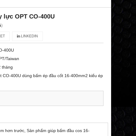
ủy lực OPT CO-400U
á
)
ET
LINKEDIN
O-400U
PT/Taiwan
 tháng
Opt CO-400U dùng bấm ép đầu cốt 16-400mm2 kiểu ép
mềm hơn trước, Sản phẩm giúp bấm đầu cos 16-