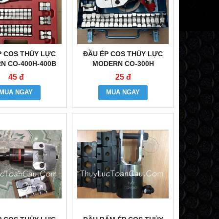
P COS THỦY LỰC
ĐẦU ÉP COS THỦY LỰC
N CO-400H-400B
MODERN CO-300H
45 đ
25 đ
MUA NGAY
MUA NGAY