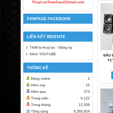
ThuyLucToanCau@Gmail.com
FANPAGE FACEBOOK
LIÊN KẾT WEBSITE
Thiết bị thuỷ lực - Nâng hạ
Kênh YOUTUBE
ĐẦU 
TC
THỐNG KÊ
Đang online
2
Hôm nay
15
Hôm qua
273
Trong tuần
6,122
Trong tháng
12,939
Tổng cộng
6,350,924