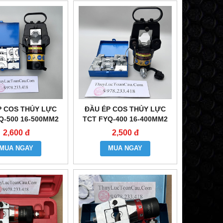
P COS THỦY LỰC
ĐẦU ÉP COS THỦY LỰC
Q-500 16-500MM2
TCT FYQ-400 16-400MM2
2,600 đ
2,500 đ
MUA NGAY
MUA NGAY