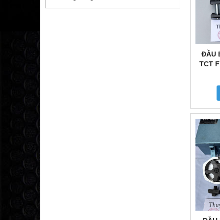
ĐẦU 
TCT F