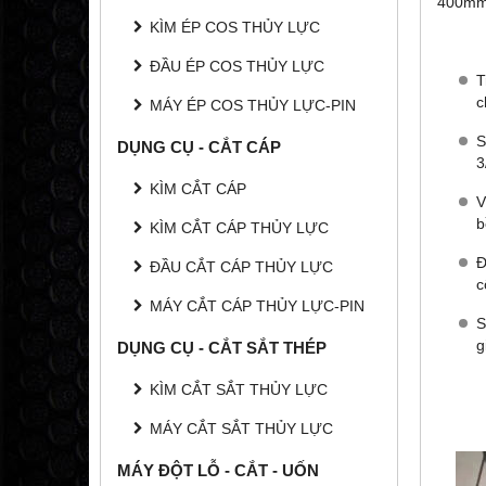
400mm2
KÌM ÉP COS THỦY LỰC
ĐẦU ÉP COS THỦY LỰC
T
c
MÁY ÉP COS THỦY LỰC-PIN
S
DỤNG CỤ - CẮT CÁP
3
KÌM CẮT CÁP
V
b
KÌM CẮT CÁP THỦY LỰC
Đ
ĐẦU CẮT CÁP THỦY LỰC
c
MÁY CẮT CÁP THỦY LỰC-PIN
S
g
DỤNG CỤ - CẮT SẮT THÉP
KÌM CẮT SẮT THỦY LỰC
MÁY CẮT SẮT THỦY LỰC
MÁY ĐỘT LỖ - CẮT - UỐN