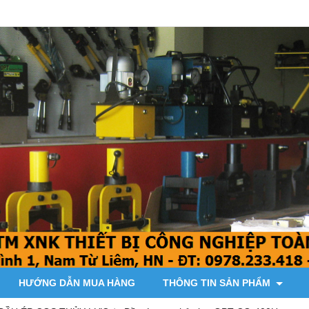
HƯỚNG DẪN MUA HÀNG
THÔNG TIN SẢN PHẨM