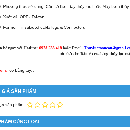
Phương thức sử dụng: Cần có Bơm tay thủy lực hoặc Máy bơm thủy 
Xuất xứ: OPT / Taiwan
For non - insuladed cable lugs & Connectors
ên hệ ngay với
Hotline:
0978.233.418
hoặc
Email:
Thuyluctoancau@gmail.
tốt nhất cho
Đầu ép cos
bằng
thủy lực
m
hêm:
cơ bằng tay, ,
 GIÁ SẢN PHẨM
ọn sản phẩm:
PHẨM CÙNG LOẠI