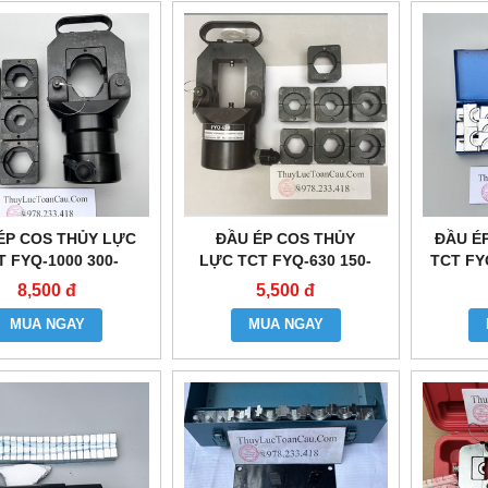
ÉP COS THỦY LỰC
ĐẦU ÉP COS THỦY
ĐẦU É
T FYQ-1000 300-
LỰC TCT FYQ-630 150-
TCT FY
1000MM2
630MM2
8,500 đ
5,500 đ
MUA NGAY
MUA NGAY