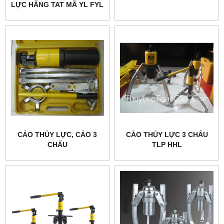
LỰC HÃNG TAT MÃ YL FYL
CẢO THỦY LỰC, CẢO 3
CẢO THỦY LỰC 3 CHẤU
CHẤU
TLP HHL