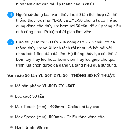
hình tam giác cân để lắp thành cảo 3 chấu.
Ngoài sử dụng loại Vam thủy lực 50 tấn tích hợp sẵn hệ
thống thủy lực như YL-50 và ZYL-50 chúng ta có thể sử
dụng dòng cảo thủy lực bơm rời 50 tấn, để giúp tăng hiệu
quả cũng như tiết kiệm thời gian làm việc.
Cảo thủy lực rời 50 tấn - là dòng cảo 2 - 3 chấu có hệ
thông thủy lực và Xi lanh tách rời nhau và kết nối với
nhau bởi 1 ống dầu dài 2m, Hệ thông thủy lực cót thể là
bơm tay thủy lực hoặc bơm điện thủy lực giúp cho quá
trình lựa chọn được đa dạng và tăng hiệu quả sử dụng.
Vam cảo 50 tấn YL-50T, ZYL-50 - THÔNG SỐ KỸ THUẬT:
Mã sản phẩm:
YL-50T/ ZYL-50T
Lực cảo
: 50 tấn
Max Reach (mm
)
:
400mm -
Chiều dài tay cảo
Max Spead (mm)
500mm
- Chiểu rộng vòng cảo
Hành trình:
60mm