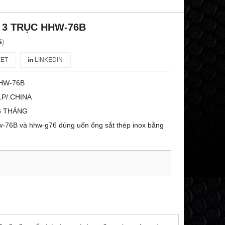
3 TRỤC HHW-76B
á
)
ET
LINKEDIN
HW-76B
LP/ CHINA
6 THÁNG
w-76B và hhw-g76 dùng uốn ống sắt thép inox bằng