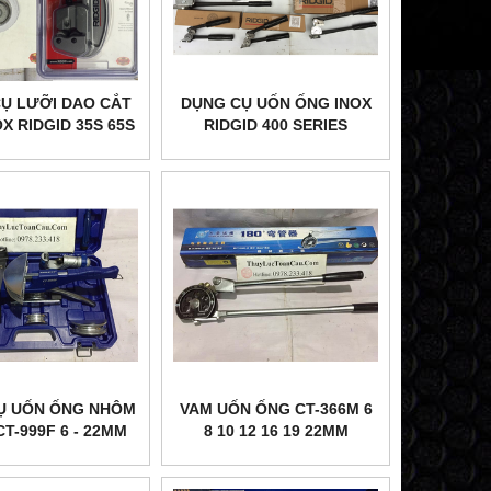
Ụ LƯỠI DAO CẮT
DỤNG CỤ UỐN ỐNG INOX
X RIDGID 35S 65S
RIDGID 400 SERIES
E635
BENDER
Ụ UỐN ỐNG NHÔM
VAM UỐN ỐNG CT-366M 6
T-999F 6 - 22MM
8 10 12 16 19 22MM