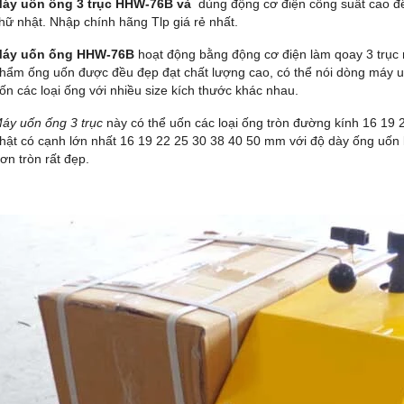
áy uốn ống 3 trục HHW-76B và
dùng động cơ điện công suất cao để
hữ nhật. Nhập chính hãng Tlp giá rẻ nhất.
M
áy uốn ống HHW-76B
hoạt động bằng
động cơ điện
làm qoay
3 trục 
hẩm ống uốn được đều đẹp đạt chất lượng cao, có thể nói dòng
máy 
ốn các loại ống với nhiều size kích thước khác nhau.
áy uốn ống 3 trục
này có thể uốn các loại ống tròn đường kính 16 1
hật có cạnh lớn nhất 16 19 22 25 30 38 40 50 mm với độ dày ống uố
rơn tròn rất đẹp.