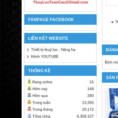
ThuyLucToanCau@Gmail.com
FANPAGE FACEBOOK
V
LIÊN KẾT WEBSITE
ĐÁNH
Thiết bị thuỷ lực - Nâng hạ
Kênh YOUTUBE
Bình ch
THỐNG KÊ
SẢN 
Đang online
15
Hôm nay
148
Hôm qua
280
Trong tuần
13,355
Trong tháng
20,172
Tổng cộng
6,358,157