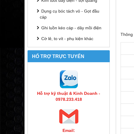
Kìm tuốt dây điện - sợi quang
Dụng cụ bóc tách vỏ - Gọt đầu
cáp
Ghi luồn kéo cáp - dây mồi điện
Thông 
Cờ lê, to vít - phụ kiện khác
HỔ TRỢ TRỰC TUYẾN
Hỗ trợ kỹ thuật & Kinh Doanh -
0978.233.418
Email: