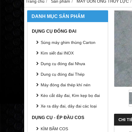
Trang chủ
Sản phẩm
MÁY UỐN ỐNG THỦY LỰC
DANH MỤC SẢN PHẨM
DỤNG CỤ ĐÓNG ĐAI
Súng máy ghim thùng Carton
Kìm siết đai INOX
Dụng cụ đóng đai Nhựa
Dung cụ đóng đai Thép
Máy đóng đai thép khí nén
Kéo cắt dây đai, Kìm kẹp bọ đai
Xe ra dây đai, dây đai các loại
DỤNG CỤ - ÉP ĐẦU COS
CHI TI
KÌM BẤM COS