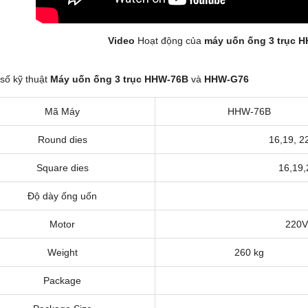
Video
Hoạt động của
máy uốn ống 3 trục 
số kỹ thuật
Máy uốn ống 3 trục HHW-76B
và
HHW-G76
Mã Máy
HHW-76B
Round dies
16,19, 2
Square dies
16,19,
Độ dày ống uốn
Motor
220V
Weight
260 kg
Package