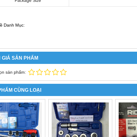
Package Size
ề Danh Mục:
 GIÁ SẢN PHẨM
ọn sản phẩm:
PHẨM CÙNG LOẠI