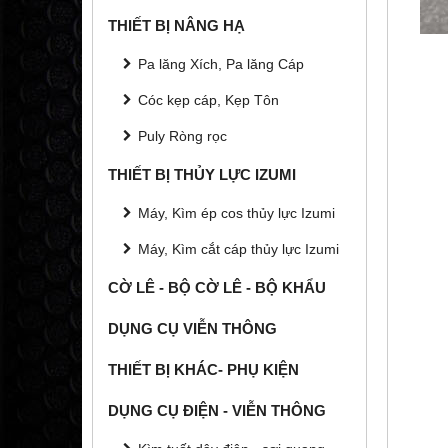
THIẾT BỊ NÂNG HẠ
Pa lăng Xích, Pa lăng Cáp
Cóc kẹp cáp, Kẹp Tôn
Puly Ròng rọc
THIẾT BỊ THỦY LỰC IZUMI
Máy, Kìm ép cos thủy lực Izumi
Máy, Kìm cắt cáp thủy lực Izumi
CỜ LÊ - BỘ CỜ LÊ - BỘ KHẨU
DỤNG CỤ VIỄN THÔNG
THIẾT BỊ KHÁC- PHỤ KIỆN
DỤNG CỤ ĐIỆN - VIỄN THÔNG