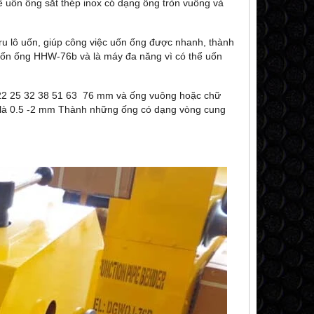
 uốn ống sắt thép inox có dạng ống tròn vuông và
ru lô uốn, giúp công việc uốn ống được nhanh, thành
uốn ống HHW
-76b và là máy đa năng vì có thể uốn
9 22 25 32 38 51 63 76 mm và ống vuông hoặc chữ
n là 0.5 -2 mm Thành những ống có dạng vòng cung