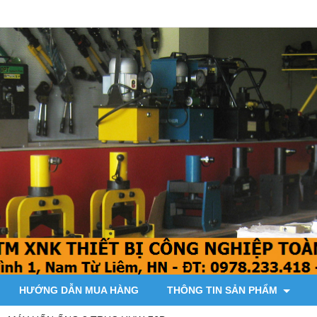
HƯỚNG DẪN MUA HÀNG
THÔNG TIN SẢN PHẨM