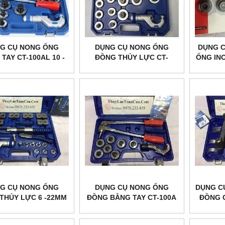
G CỤ NONG ỐNG
DỤNG CỤ NONG ỐNG
DỤNG C
TAY CT-100AL 10 -
ĐỒNG THỦY LỰC CT-
ỐNG INO
42MM
300AL DSZH
G CỤ NONG ỐNG
DỤNG CỤ NONG ỐNG
DỤNG C
THỦY LỰC 6 -22MM
ĐỒNG BẰNG TAY CT-100A
ĐỒNG C
WK-400
10 - 28MM