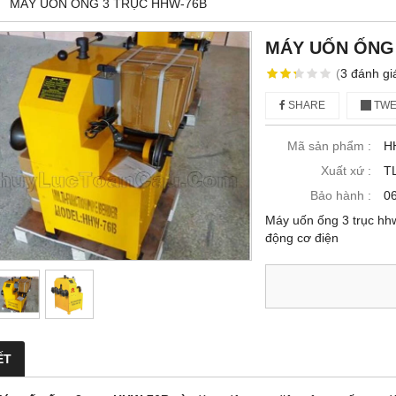
MÁY UỐN ỐNG 3 TRỤC HHW-76B
MÁY UỐN ỐNG 
(
3
đánh gi
SHARE
TWE
Mã sản phẩm :
H
Xuất xứ :
T
Bảo hành :
0
Máy uốn ống 3 trục hh
động cơ điện
ẾT