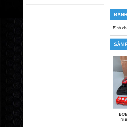
ĐÁNH
Bình ch
SẢN 
BƠM
DÙ