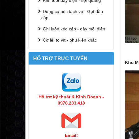
Kìm tuốt dây điện - sợi quang
Dụng cụ bóc tách vỏ - Gọt đầu
cáp
Ghi luồn kéo cáp - dây mồi điện
Cờ lê, to vít - phụ kiện khác
HỔ TRỢ TRỰC TUYẾN
Kho Má
Hỗ trợ kỹ thuật & Kinh Doanh -
0978.233.418
Email: