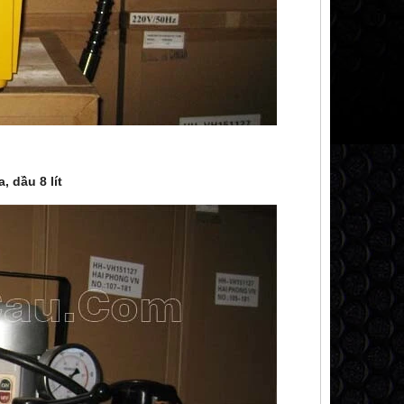
 dầu 8 lít