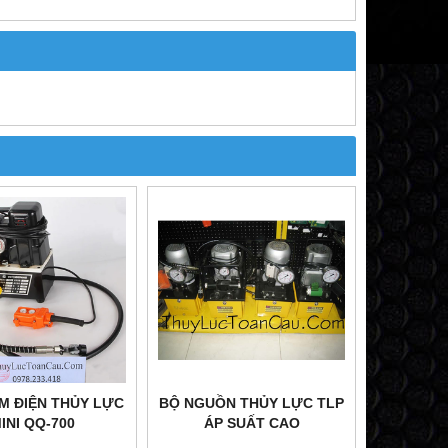
M ĐIỆN THỦY LỰC
BỘ NGUỒN THỦY LỰC TLP
INI QQ-700
ÁP SUẤT CAO