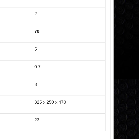
2
70
5
0.7
8
325 x 250 x 470
23