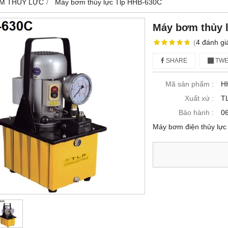
M THỦY LỰC
Máy bơm thủy lực Tlp HHB-630C
Máy bơm thủy 
(
4
đánh gi
SHARE
TWE
Mã sản phẩm :
H
Xuất xứ :
TL
Bảo hành :
0
Máy bơm điện thủy lự