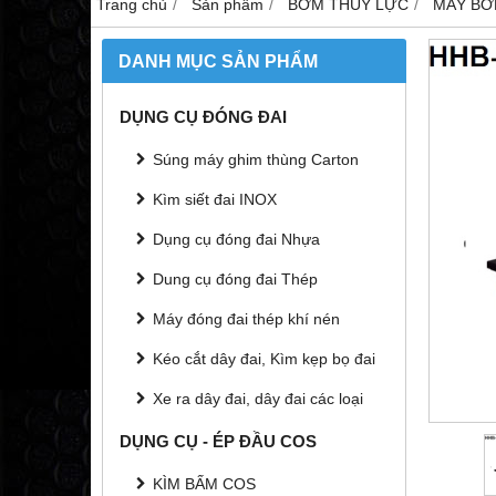
Trang chủ
Sản phẩm
BƠM THỦY LỰC
MÁY BƠ
DANH MỤC SẢN PHẨM
DỤNG CỤ ĐÓNG ĐAI
Súng máy ghim thùng Carton
Kìm siết đai INOX
Dụng cụ đóng đai Nhựa
Dung cụ đóng đai Thép
Máy đóng đai thép khí nén
Kéo cắt dây đai, Kìm kẹp bọ đai
Xe ra dây đai, dây đai các loại
DỤNG CỤ - ÉP ĐẦU COS
KÌM BẤM COS