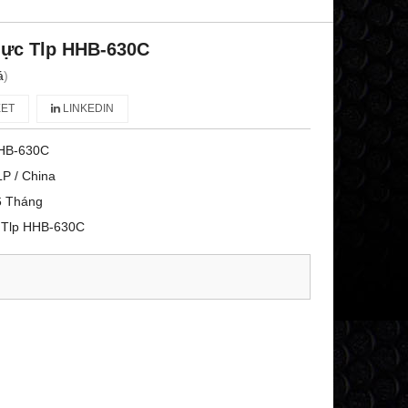
lực Tlp HHB-630C
á
)
ET
LINKEDIN
HB-630C
P / China
6 Tháng
c Tlp HHB-630C