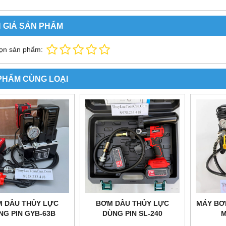
 GIÁ SẢN PHẨM
ọn sản phẩm:
PHẨM CÙNG LOẠI
 DẦU THỦY LỰC
BƠM DẦU THỦY LỰC
MÁY BƠ
NG PIN GYB-63B
DÙNG PIN SL-240
M