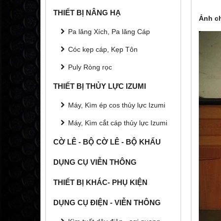
THIẾT BỊ NÂNG HẠ
Ảnh ch
Pa lăng Xích, Pa lăng Cáp
Cóc kẹp cáp, Kẹp Tôn
Puly Ròng rọc
THIẾT BỊ THỦY LỰC IZUMI
Máy, Kìm ép cos thủy lực Izumi
Máy, Kìm cắt cáp thủy lực Izumi
CỜ LÊ - BỘ CỜ LÊ - BỘ KHẨU
DỤNG CỤ VIỄN THÔNG
THIẾT BỊ KHÁC- PHỤ KIỆN
DỤNG CỤ ĐIỆN - VIỄN THÔNG