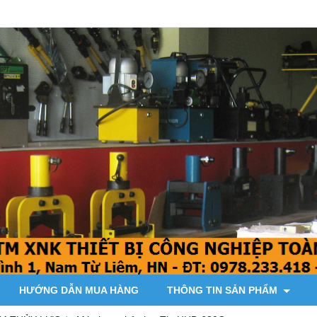
HƯỚNG DẪN MUA HÀNG
THÔNG TIN SẢN PHẨM