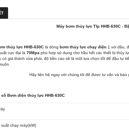
ẾT
Máy bơm thủy lực Tlp HHB-630C - Đặ
ơm thủy lực HHB-630C
là dòng
bơm thủy lực chạy điện
1 vòi dầu, 
suất cực đại là
70Mpa
phù hợp sử dụng cho hầu hết các thiết bị thủy lự
 có giá thành vừa phải, độ bền cao sẽ là một lựa chọn tốt để đầu tư ti
muốn.
Hãy liên hệ ngay với chúng tôi để được tư vấn và báo 
 số Bơm điện thủy lực HHB-630C
áy
 suất chạy máy(kW)