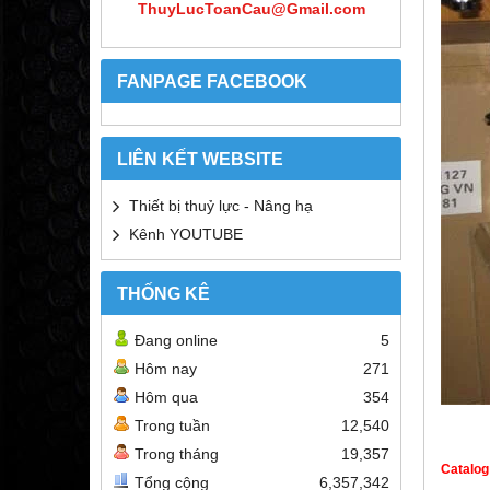
ThuyLucToanCau@Gmail.com
FANPAGE FACEBOOK
LIÊN KẾT WEBSITE
Thiết bị thuỷ lực - Nâng hạ
Kênh YOUTUBE
THỐNG KÊ
Đang online
5
Hôm nay
271
Hôm qua
354
Trong tuần
12,540
Trong tháng
19,357
Catalog
Tổng cộng
6,357,342