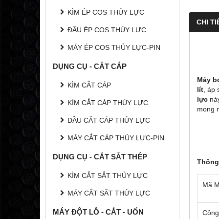
KÌM ÉP COS THỦY LỰC
CHI TI
ĐẦU ÉP COS THỦY LỰC
MÁY ÉP COS THỦY LỰC-PIN
DỤNG CỤ - CẮT CÁP
Máy b
KÌM CẮT CÁP
lít
, áp 
lực
này
KÌM CẮT CÁP THỦY LỰC
mong 
ĐẦU CẮT CÁP THỦY LỰC
MÁY CẮT CÁP THỦY LỰC-PIN
DỤNG CỤ - CẮT SẮT THÉP
Thông
KÌM CẮT SẮT THỦY LỰC
Mã M
MÁY CẮT SẮT THỦY LỰC
MÁY ĐỘT LỖ - CẮT - UỐN
Công