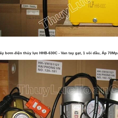
y bơm điện thủy lực HHB-630C - Van tay gạt, 1 vòi dầu, Áp 70Mpa,