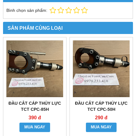
Bình chọn sản phẩm:
SẢN PHẨM CÙNG LOẠI
ĐẦU CẮT CÁP THỦY LỰC
ĐẦU CẮT CÁP THỦY LỰC
TCT CPC-85H
TCT CPC-50H
390 đ
290 đ
MUA NGAY
MUA NGAY