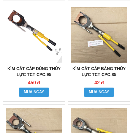
KÌM CẮT CÁP DÙNG THỦY
KÌM CẮT CÁP BẰNG THỦY
LỰC TCT CPC-95
LỰC TCT CPC-85
450 đ
42 đ
MUA NGAY
MUA NGAY