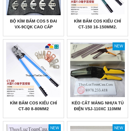
BỘ KÌM BẤM COS 5 ĐAI
KÌM BẤM COS KIỂU CHÍ
VX-9CQK CAO CẤP
CT-150 16-150MM2.
NEW
KÌM BẤM COS KIỂU CHÍ
KÉO CẮT MÁNG NHỰA TỦ
CT-80 8-80MM2
ĐIỆN VSJ-110XC 110MM
NEW
NEW