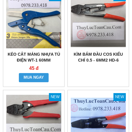
KÉO CẮT MÁNG NHỰA TỦ
KÌM BẤM ĐẦU COS KIỂU
ĐIỆN WT-1 60MM
CHÍ 0.5 - 6MM2 HD-6
45 đ
MUA NGAY
NEW
NEW