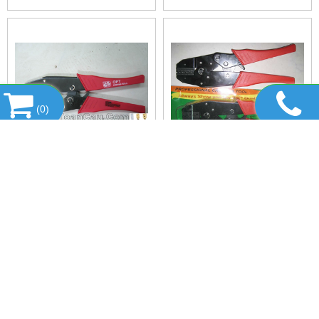
(
0
)
KÌM BẤM COS OPT LY-48B
KÌM BẤM ĐẦU COS OPT
LY-04B -29B -63B