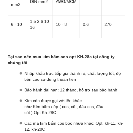
DIN mm2
AWG/MCM
mm2
1.5 2 6 10
6 - 10
10 - 8
0.6
270
16
Tại sao nên mua kìm bấm cos opt KH-28c tại công ty
chúng tôi
Nhập khẩu trực tiếp giá thành rẻ, chất lượng tốt, độ
bền cao sử dụng thuận tiện
Bảo hành dài hạn: 12 tháng, hỗ trợ sau bảo hành
Kìm còn được gọi với tên khác
như Kìm bấm / ép ( cos, cốt, đầu cos, đầu
cốt ) Opt Kh-28C
Các mã kìm bấm cos bọc nhựa khác: Opt kh-11, kh-
12, kh-28C