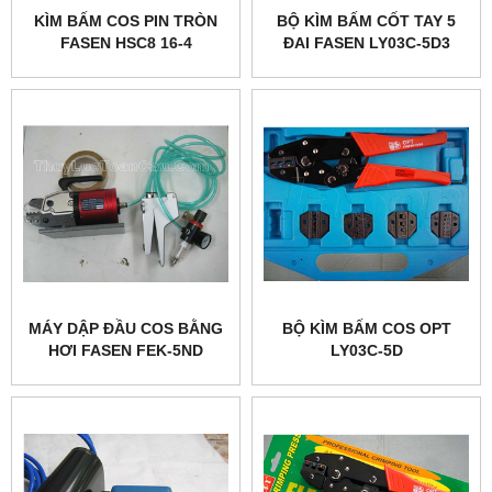
KÌM BẤM COS PIN TRÒN
BỘ KÌM BẤM CỐT TAY 5
FASEN HSC8 16-4
ĐAI FASEN LY03C-5D3
MÁY DẬP ĐẦU COS BẰNG
BỘ KÌM BẤM COS OPT
HƠI FASEN FEK-5ND
LY03C-5D