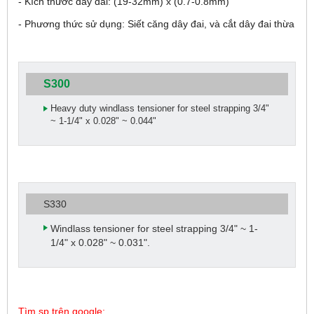
- Kích thước dây đai: (19-32mm) x (0.7-0.8mm)
- Phương thức sử dụng: Siết căng dây đai, và cắt dây đai thừa
S300
Heavy duty windlass tensioner for steel strapping 3/4"
~ 1-1/4" x 0.028" ~ 0.044"
S330
Windlass tensioner for steel strapping 3/4" ~ 1-
1/4" x 0.028" ~ 0.031".
Tìm sp trên google: