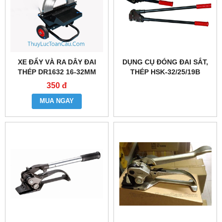
XE ĐẨY VÀ RA DÂY ĐAI
DỤNG CỤ ĐÓNG ĐAI SẮT,
THÉP DR1632 16-32MM
THÉP HSK-32/25/19B
350 đ
MUA NGAY