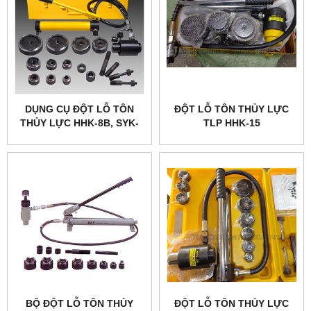
DỤNG CỤ ĐỘT LỖ TÔN
ĐỘT LỖ TÔN THỦY LỰC
THỦY LỰC HHK-8B, SYK-
TLP HHK-15
8B, HHK-15, SYK-15
BỘ ĐỘT LỖ TÔN THỦY
ĐỘT LỖ TÔN THỦY LỰC