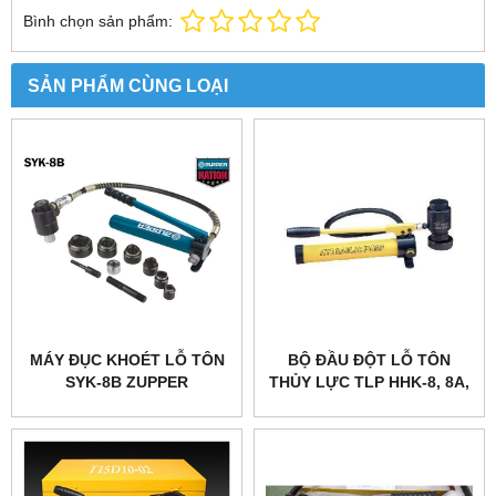
Bình chọn sản phẩm:
SẢN PHẨM CÙNG LOẠI
MÁY ĐỤC KHOÉT LỖ TÔN
BỘ ĐẦU ĐỘT LỖ TÔN
SYK-8B ZUPPER
THỦY LỰC TLP HHK-8, 8A,
8B, 8C, 8D,15