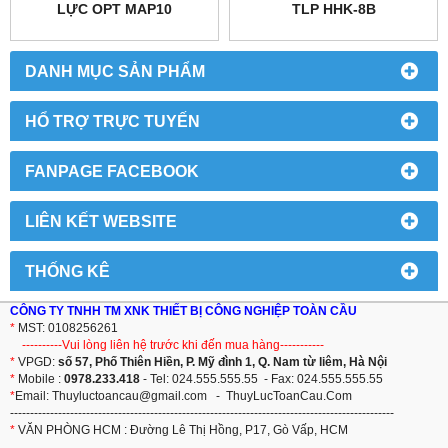
LỰC OPT MAP10
TLP HHK-8B
DANH MỤC SẢN PHẨM
HỔ TRỢ TRỰC TUYẾN
FANPAGE FACEBOOK
LIÊN KẾT WEBSITE
THỐNG KÊ
CÔNG TY TNHH TM XNK THIẾT BỊ CÔNG NGHIỆP TOÀN CẦU
*
MST: 0108256261
----------Vui lòng liên hệ trước khi đến mua hàng-----------
*
VPGD:
số 57, Phố Thiên Hiền, P. Mỹ đình 1, Q. Nam từ liêm, Hà Nội
*
Mobile :
0978.233.418
- Tel: 024.555.555.55 - Fax: 024.555.555.55
*
Email:
T
huyluctoancau@gmail.com
-
ThuyLucToanCau.Com
------------------------------------------------------------------------------------------------
*
VĂN PHÒNG HCM : Đường Lê Thị Hồng, P17, Gò Vấp, HCM