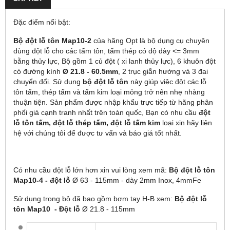
Đặc điểm nổi bật:
Bộ đột lỗ tôn Map10-2
của hãng Opt là bộ dụng cụ chuyên
dùng đột lỗ cho các tấm tôn, tấm thép có dộ dày <= 3mm
bằng thủy lực, Bộ gồm 1 củ đột ( xi lanh thủy lực), 6 khuôn đột
có đường kính
Ø 21.8 - 60.5mm
, 2 trục giẫn hướng và 3 đai
chuyển đổi. Sử dụng
bộ đột lỗ tôn
này giúp việc đột các lỗ
tôn tấm, thép tấm và tấm kim loại mỏng trở nên nhẹ nhàng
thuận tiện. Sản phẩm được nhập khẩu trực tiếp từ hãng phân
phối giá cạnh tranh nhất trên toàn quốc, Bạn có nhu cầu
đột
lỗ tôn tấm, đột lỗ thép tấm, đột lỗ tấm kim
loại xin hãy liên
hệ với chúng tôi để được tư vấn và báo giá tốt nhất.
Có nhu cầu đột lỗ lớn hơn xin vui lòng xem mã:
Bộ đột lỗ tôn
Map10-4 - đột lỗ
Ø 63 - 115mm - dày 2mm Inox, 4mmFe
Sử dụng trọng bộ đã bao gồm bơm tay H-B xem:
Bộ đột lỗ
tôn Map10 - Đột lỗ
Ø 21.8 - 115mm