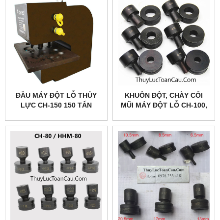
ĐẦU MÁY ĐỘT LỖ THỦY
KHUÔN ĐỘT, CHÀY CỐI
LỰC CH-150 150 TẤN
MŨI MÁY ĐỘT LỖ CH-100,
25MM
CH-100B