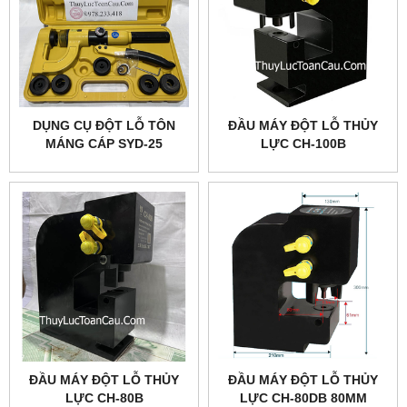
DỤNG CỤ ĐỘT LỖ TÔN
ĐẦU MÁY ĐỘT LỖ THỦY
MÁNG CÁP SYD-25
LỰC CH-100B
ĐẦU MÁY ĐỘT LỖ THỦY
ĐẦU MÁY ĐỘT LỖ THỦY
LỰC CH-80B
LỰC CH-80DB 80MM