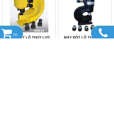
(
0
)
MÁY ĐỘT LỖ THỦY LỰC
MÁY ĐỘT LỖ THỦY LỰC
TLP HHM-80
OPT PP-70
-1%
MÁY ĐỘT LỖ THỦY LỰC
MÁY ĐỘT LỖ THỦY LỰC
KORT SH-70
TAC CH-60