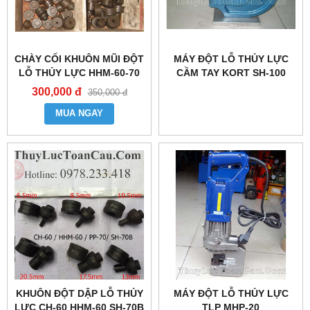
CHÀY CỐI KHUÔN MŨI ĐỘT
MÁY ĐỘT LỖ THỦY LỰC
LỖ THỦY LỰC HHM-60-70
CẦM TAY KORT SH-100
300,000 đ
350,000 đ
MUA NGAY
KHUÔN ĐỘT DẬP LỖ THỦY
MÁY ĐỘT LỖ THỦY LỰC
LỰC CH-60 HHM-60 SH-70B
TLP MHP-20