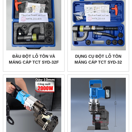
ĐẦU ĐỘT LỖ TÔN VÀ
DỤNG CỤ ĐỘT LỖ TÔN
MÁNG CÁP TCT SYD-32F
MÁNG CÁP TCT SYD-32
DÙNG BƠM RỜI.