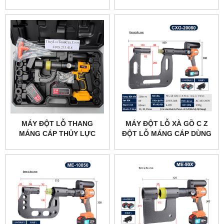
MÁY ĐỘT LỖ THANG
MÁY ĐỘT LỖ XÀ GỒ C Z
MÁNG CÁP THỦY LỰC
ĐỘT LỖ MÁNG CÁP DÙNG
DÙNG PIN EC-32
PIN CXG-20080