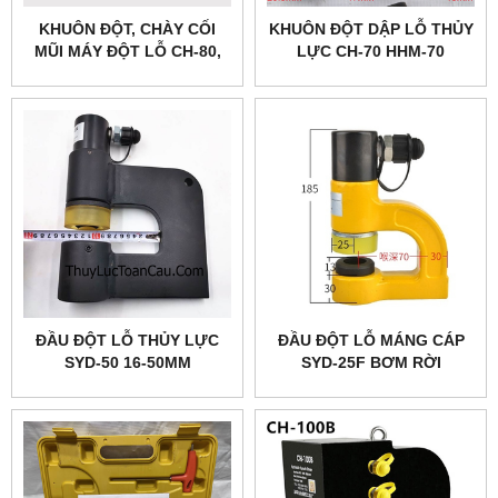
KHUÔN ĐỘT, CHÀY CỐI
KHUÔN ĐỘT DẬP LỖ THỦY
MŨI MÁY ĐỘT LỖ CH-80,
LỰC CH-70 HHM-70
HHM-80
ĐẦU ĐỘT LỖ THỦY LỰC
ĐẦU ĐỘT LỖ MÁNG CÁP
SYD-50 16-50MM
SYD-25F BƠM RỜI