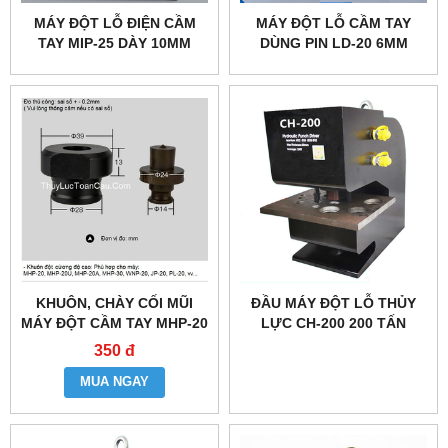
MÁY ĐỘT LỖ ĐIỆN CẦM
MÁY ĐỘT LỖ CẦM TAY
TAY MIP-25 DÀY 10MM
DÙNG PIN LD-20 6MM
KHUÔN, CHÀY CỐI MŨI
ĐẦU MÁY ĐỘT LỖ THỦY
MÁY ĐỘT CẦM TAY MHP-20
LỰC CH-200 200 TẤN
30MM
350 đ
MUA NGAY