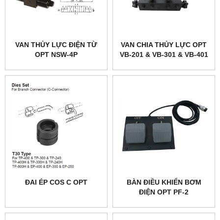
VAN THỦY LỰC ĐIỆN TỪ
VAN CHIA THỦY LỰC OPT
OPT NSW-4P
VB-201 & VB-301 & VB-401
ĐAI ÉP COS C OPT
BÀN ĐIỀU KHIỂN BƠM
ĐIỆN OPT PF-2