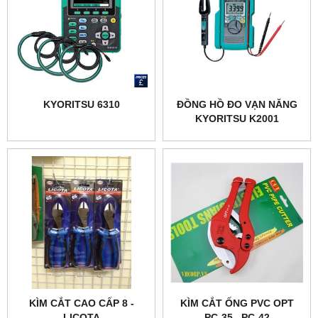
KYORITSU 6310
ĐỒNG HỒ ĐO VẠN NĂNG
KYORITSU K2001
KÌM CẮT CAO CẤP 8 -
KÌM CẮT ỐNG PVC OPT
LICOTA
PC-35 , PC-42