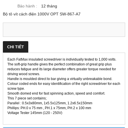
Bảo hành :
12 tháng
Bộ tô vít cách điện 1000V OPT SW-867-A7
CHI TIẾT
Each FatMax insulated screwdriver is individually tested to 1,000 volts.
The soft-grip handle gives the perfect combination of great grip plus
reduces fatigue and its large diameter offers greater torque needed for
driving wood screws.
Handle is moulded direct to bar giving a virtually unbreakable bond.
Colour coded ends for easy identification of the right screwdriver for each
screw type.
Smooth domed end for fast spinning action, speed and comfort.
This 7 piece set contains;
Parallel : 0.5x3x80mm, 1x5.5x125mm, 1.2x6.5x150mm
Phillips: PH.0 x 75 mm , PH.1 x 75mm, PH.2 x 100 mm
Voltage Tester 145mm (120 - 250V)