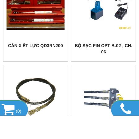
CẦN XIẾT LỰC QD3RN200
BỘ SẠC PIN OPT B-02 , CH-
06
(
0
)
VÒI THỦY LỰC 1.8M
BỘ CHIA THỦY LỰC