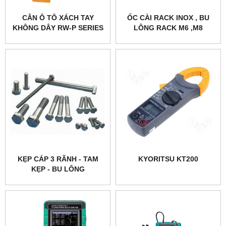
CÂN Ô TÔ XÁCH TAY
ỐC CÀI RACK INOX , BU
KHÔNG DÂY RW-P SERIES
LÔNG RACK M6 ,M8
CAS-KOREA
KẸP CÁP 3 RÃNH - TAM
KYORITSU KT200
KẸP - BU LÔNG