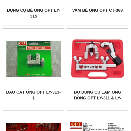
DỤNG CỤ BẺ ỐNG OPT LY-
VAM BẺ ỐNG OPT CT-368
315
DAO CẮT ỐNG OPT LY-313-
BỘ DỤNG CỤ LÀM ỐNG
1
ĐỒNG OPT LY-311 & LY-
311M