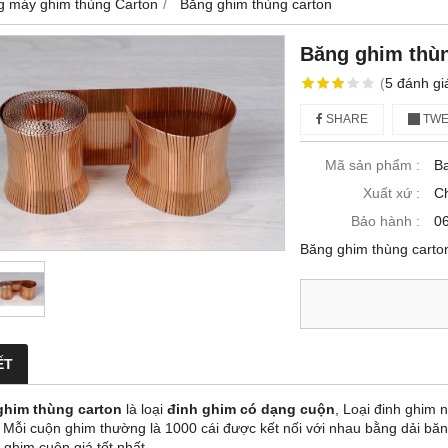
g máy ghim thùng Carton
Băng ghim thùng carton
Băng ghim thùn
(
5
đánh gi
SHARE
TWE
Mã sản phẩm :
B
Xuất xứ :
C
Bảo hành :
06
Băng ghim thùng carto
ẾT
ghim thùng carton
là loại
đinh ghim có dạng cuộn
, Loại đinh ghim
, Mỗi cuộn ghim thường là 1000 cái được kết nối với nhau bằng dải băn
 ghim cuộn giá tốt nhất.