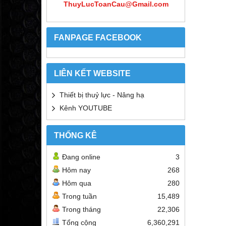
ThuyLucToanCau@Gmail.com
FANPAGE FACEBOOK
LIÊN KẾT WEBSITE
Thiết bị thuỷ lực - Nâng hạ
Kênh YOUTUBE
THỐNG KÊ
Đang online
3
Hôm nay
268
Hôm qua
280
Trong tuần
15,489
Trong tháng
22,306
Tổng cộng
6,360,291