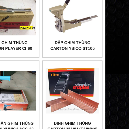
 GHIM THÙNG
DẬP GHIM THÙNG
N PLAYER CI-60
CARTON YBICO ST105
BẮN GHIM THÙNG
ĐINH GHIM THÙNG
 YUNICA ACS-22
CARTON 3518U (TAIWAN)