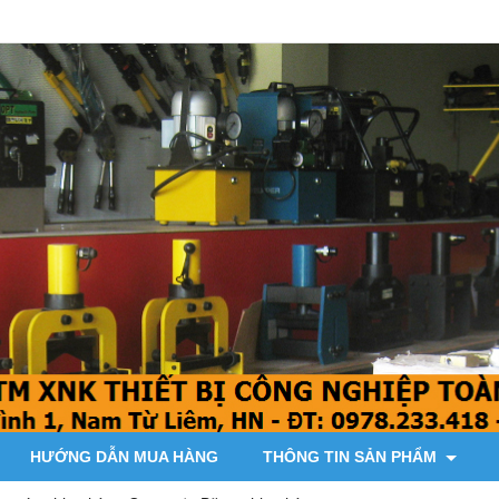
HƯỚNG DẪN MUA HÀNG
THÔNG TIN SẢN PHẨM