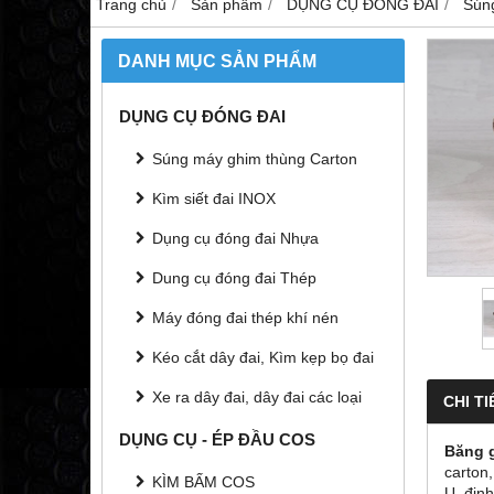
Trang chủ
Sản phẩm
DỤNG CỤ ĐÓNG ĐAI
Sún
DANH MỤC SẢN PHẨM
DỤNG CỤ ĐÓNG ĐAI
Súng máy ghim thùng Carton
Kìm siết đai INOX
Dụng cụ đóng đai Nhựa
Dung cụ đóng đai Thép
Máy đóng đai thép khí nén
Kéo cắt dây đai, Kìm kẹp bọ đai
Xe ra dây đai, dây đai các loại
CHI TI
DỤNG CỤ - ÉP ĐẦU COS
Băng 
carton
KÌM BẤM COS
U, đinh