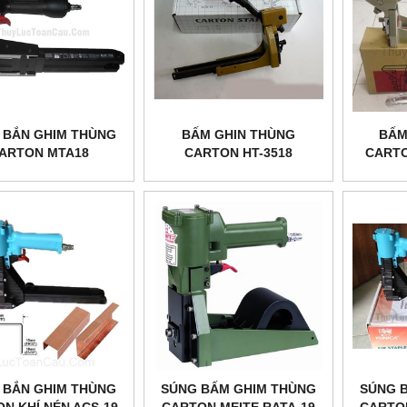
 BẮN GHIM THÙNG
BẤM GHIN THÙNG
BẤM
ARTON MTA18
CARTON HT-3518
CARTO
 BẮN GHIM THÙNG
SÚNG BẤM GHIM THÙNG
SÚNG 
N KHÍ NÉN ACS-19
CARTON MEITE RATA-19
CARTON