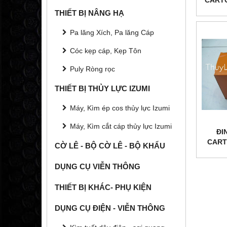
THIẾT BỊ NÂNG HẠ
Pa lăng Xích, Pa lăng Cáp
Cóc kẹp cáp, Kẹp Tôn
Puly Ròng rọc
THIẾT BỊ THỦY LỰC IZUMI
Máy, Kìm ép cos thủy lực Izumi
Máy, Kìm cắt cáp thủy lực Izumi
ĐI
CART
CỜ LÊ - BỘ CỜ LÊ - BỘ KHẨU
DỤNG CỤ VIỄN THÔNG
THIẾT BỊ KHÁC- PHỤ KIỆN
DỤNG CỤ ĐIỆN - VIỄN THÔNG