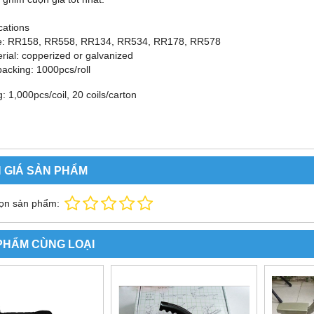
cations
e: RR158, RR558, RR134, RR534, RR178, RR578
rial: copperized or galvanized
packing: 1000pcs/roll
: 1,000pcs/coil, 20 coils/carton
 GIÁ SẢN PHẨM
ọn sản phẩm:
PHẨM CÙNG LOẠI