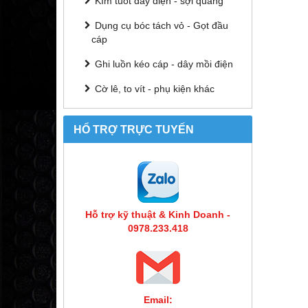
Kìm tuốt dây điện - sợi quang
Dụng cụ bóc tách vỏ - Gọt đầu
cáp
Ghi luồn kéo cáp - dây mồi điện
Cờ lê, to vít - phụ kiện khác
HỔ TRỢ TRỰC TUYẾN
Hỗ trợ kỹ thuật & Kinh Doanh -
0978.233.418
Email: