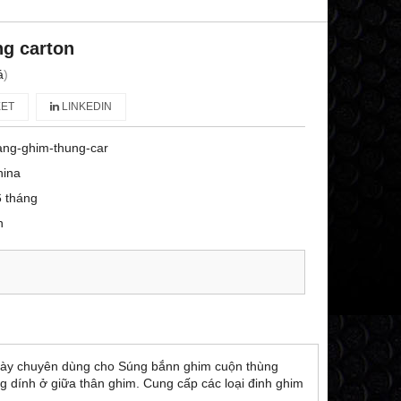
g carton
á
)
ET
LINKEDIN
ang-ghim-thung-car
hina
 tháng
n
 này chuyên dùng cho Súng bắn
n ghim cuộn
thùng
g dính ở giữa thân ghim. Cung cấp các loại đinh ghim