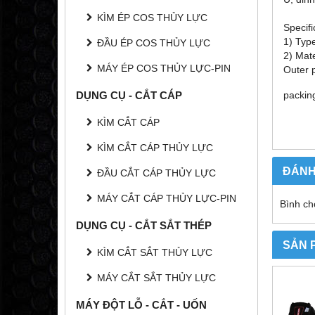
KÌM ÉP COS THỦY LỰC
Specifi
1) Typ
ĐẦU ÉP COS THỦY LỰC
2) Mate
MÁY ÉP COS THỦY LỰC-PIN
Outer 
DỤNG CỤ - CẮT CÁP
packing
KÌM CẮT CÁP
KÌM CẮT CÁP THỦY LỰC
ĐÁNH
ĐẦU CẮT CÁP THỦY LỰC
MÁY CẮT CÁP THỦY LỰC-PIN
Bình ch
DỤNG CỤ - CẮT SẮT THÉP
SẢN 
KÌM CẮT SẮT THỦY LỰC
MÁY CẮT SẮT THỦY LỰC
MÁY ĐỘT LỖ - CẮT - UỐN